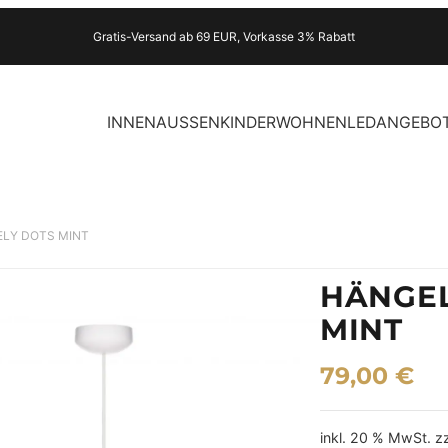
Gratis-Versand ab 69 EUR, Vorkasse 3% Rabatt
INNEN
AUSSEN
KINDER
WOHNEN
LED
ANGEBO
VELY DOTS MINT
HÄNGEL
MINT
79,00
€
inkl. 20 % MwSt.
z