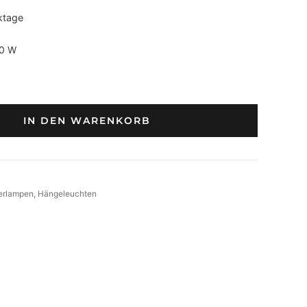
ktage
00 W
IN DEN WARENKORB
erlampen
, 
Hängeleuchten