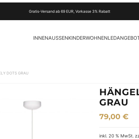
Gratis-Versand ab 69 EUR, Vorkasse 3% Rabatt
INNEN
AUSSEN
KINDER
WOHNEN
LED
ANGEBO
VELY DOTS GRAU
HÄNGEL
GRAU
79,00
€
inkl. 20 % MwSt.
z