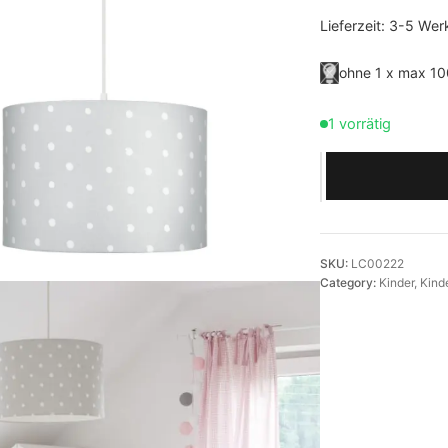
Lieferzeit:
3-5 Wer
ohne 1 x max 1
1 vorrätig
H
ä
n
g
e
SKU:
LC00222
Category:
Kinder
, 
Kind
l
e
u
c
h
t
e