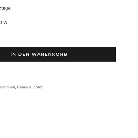
ktage
00 W
IN DEN WARENKORB
erlampen
, 
Hängeleuchten