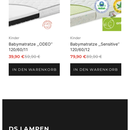
Kinder
Kinder
Babymatratze ,,ODEO‘‘
Babymatratze ,,Sensitive‘‘
120/60/11
120/60/12
39,90
€
59,90
€
79,90
€
89,90
€
Ursprünglicher
Aktueller
Ursprünglicher
Aktueller
Preis
Preis
Preis
Preis
IN DEN WARENKORB
IN DEN WARENKORB
war:
ist:
war:
ist:
59,90 €
39,90 €.
89,90 €
79,90 €.
DS LAMPEN