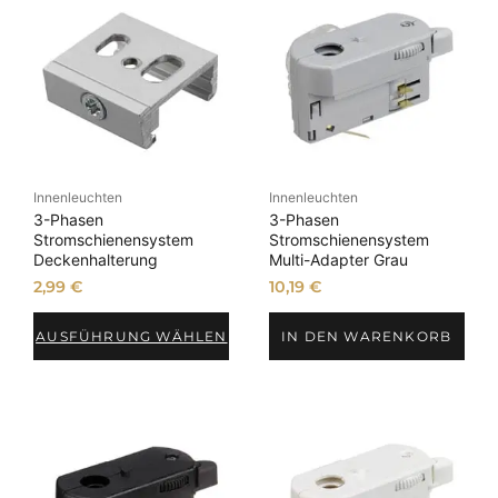
Innenleuchten
Innenleuchten
3-Phasen
3-Phasen
Stromschienensystem
Stromschienensystem
Deckenhalterung
Multi-Adapter Grau
2,99
€
10,19
€
AUSFÜHRUNG WÄHLEN
IN DEN WARENKORB