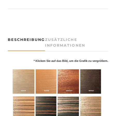
e
W
a
n
d
l
e
BESCHREIBUNG
ZUSÄTZLICHE
u
INFORMATIONEN
c
h
t
* Klicken Sie auf das Bild, um die Grafik zu vergrößern.
e
I
N
G
E
M
e
n
g