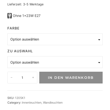
Lieferzeit:
3-5 Werktage
Ohne 1×23W E27
FARBE
ZU AUSWAHL
E
IN DEN WARENKORB
−
+
l
e
g
a
SKU:
1205K1
n
Category:
Innenleuchten
, 
Wandleuchten
t