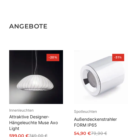
ANGEBOTE
Produkt
Produkt
-20%
-31%
im
im
Angebot
Angebot
Innenleuchten
Spotleuchten
Attraktive Designer-
Außendeckenstrahler
Hängeleuchte Muse Axo
FORM IP65
Light
54,90
€
79,90
€
599,00
€
749,00
€
Ursprünglicher
Aktueller