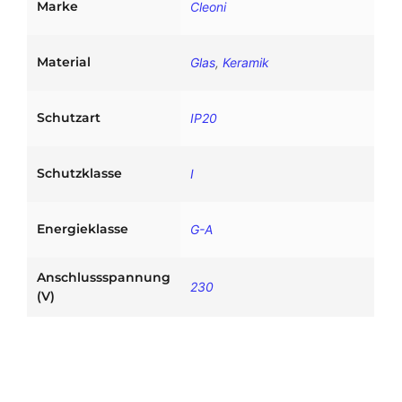
Marke
Cleoni
k
M
e
Material
Glas
,
Keramik
n
g
e
Schutzart
IP20
Schutzklasse
I
Energieklasse
G-A
Anschlussspannung
230
(V)