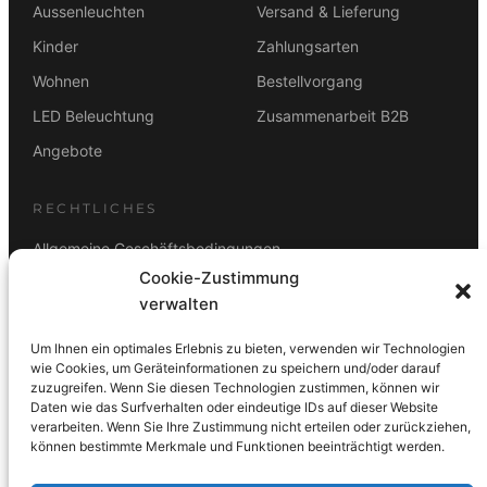
Aussenleuchten
Versand & Lieferung
Kinder
Zahlungsarten
Wohnen
Bestellvorgang
LED Beleuchtung
Zusammenarbeit B2B
Angebote
RECHTLICHES
Allgemeine Geschäftsbedingungen
Cookie-Zustimmung
Datenschutz
verwalten
Impressum
Um Ihnen ein optimales Erlebnis zu bieten, verwenden wir Technologien
Rücktrittsbelehrung
wie Cookies, um Geräteinformationen zu speichern und/oder darauf
zuzugreifen. Wenn Sie diesen Technologien zustimmen, können wir
ZAHLUNGSARTEN
Daten wie das Surfverhalten oder eindeutige IDs auf dieser Website
verarbeiten. Wenn Sie Ihre Zustimmung nicht erteilen oder zurückziehen,
Vorkasse
Visa
Mastercard
Link
PayPal
G-Pay
können bestimmte Merkmale und Funktionen beeinträchtigt werden.
Apple Pay
Klarna