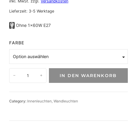
inkl. MwSt.
zzgl.
Versandkosten
Lieferzeit:
3-5 Werktage
Ohne 1×60W E27
FARBE
E
IN DEN WARENKORB
−
+
l
e
g
a
Category:
Innenleuchten
, 
Wandleuchten
n
t
e
K
e