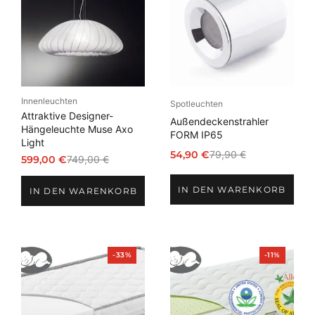
Angebot
Angebot
Innenleuchten
Spotleuchten
Attraktive Designer-
Außendeckenstrahler
Hängeleuchte Muse Axo
FORM IP65
Light
54,90
€
79,90
€
599,00
€
749,00
€
Ursprünglicher
Aktueller
Ursprünglicher
Aktueller
Preis
Preis
Preis
Preis
IN DEN WARENKORB
war:
ist:
IN DEN WARENKORB
war:
ist:
79,90 €
54,90 €.
749,00 €
599,00 €.
Produkt
Produkt
-33%
-11%
im
im
Angebot
Angebot