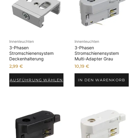
Innenleuchten
Innenleuchten
3-Phasen
3-Phasen
Stromschienensystem
Stromschienensystem
Deckenhalterung
Multi-Adapter Grau
2,99
€
10,19
€
AUSFÜHRUNG WÄHLEN
IN DEN WARENKORB