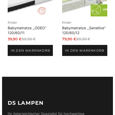
Kinder
Kinder
Babymatratze ,,ODEO‘‘
Babymatratze ,,Sensitive‘‘
120/60/11
120/60/12
39,90
€
59,90
€
79,90
€
89,90
€
Ursprünglicher
Aktueller
Ursprünglicher
Aktueller
Preis
Preis
Preis
Preis
IN DEN WARENKORB
IN DEN WARENKORB
war:
ist:
war:
ist:
59,90 €
39,90 €.
89,90 €
79,90 €.
DS LAMPEN
Ihr österreichischer Spezialist für hochwertige