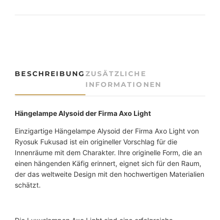
t
i
g
e
L
E
D
BESCHREIBUNG
ZUSÄTZLICHE
-
INFORMATIONEN
H
ä
n
Hängelampe Alysoid
der Firma Axo Light
g
Einzigartige Hängelampe Alysoid der Firma Axo Light von
e
Ryosuk Fukusad ist ein origineller Vorschlag für die
l
Innenräume mit dem Charakter. Ihre originelle Form, die an
e
einen hängenden Käfig erinnert, eignet sich für den Raum,
u
der das weltweite Design mit den hochwertigen Materialien
c
schätzt.
h
t
e
A