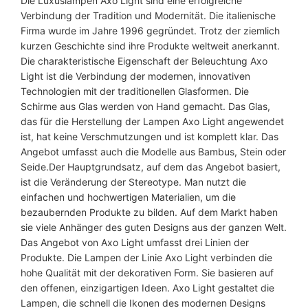
Die Luxuslampen Axo Light sind eine erfolgreiche
l
Verbindung der Tradition und Modernität. Die italienische
y
Firma wurde im Jahre 1996 gegründet. Trotz der ziemlich
s
kurzen Geschichte sind ihre Produkte weltweit anerkannt.
o
Die charakteristische Eigenschaft der Beleuchtung Axo
i
Light ist die Verbindung der modernen, innovativen
d
Technologien mit der traditionellen Glasformen. Die
A
Schirme aus Glas werden von Hand gemacht. Das Glas,
x
das für die Herstellung der Lampen Axo Light angewendet
o
ist, hat keine Verschmutzungen und ist komplett klar. Das
L
Angebot umfasst auch die Modelle aus Bambus, Stein oder
i
Seide.Der Hauptgrundsatz, auf dem das Angebot basiert,
g
ist die Veränderung der Stereotype. Man nutzt die
h
einfachen und hochwertigen Materialien, um die
t
bezaubernden Produkte zu bilden. Auf dem Markt haben
M
sie viele Anhänger des guten Designs aus der ganzen Welt.
e
Das Angebot von Axo Light umfasst drei Linien der
n
Produkte. Die Lampen der Linie Axo Light verbinden die
g
hohe Qualität mit der dekorativen Form. Sie basieren auf
e
den offenen, einzigartigen Ideen. Axo Light gestaltet die
Lampen, die schnell die Ikonen des modernen Designs