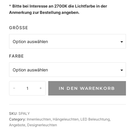
*
Bitte bei Interesse an 2700K die Lichtfarbe in der
Anmerkung zur Bestellung angeben.
GRÖSSE
FARBE
E
IN DEN WARENKORB
−
+
i
n
z
i
SKU:
SPALY
g
Category:
Innenleuchten
, 
Hängeleuchten
, 
LED Beleuchtung
, 
a
Angebote
, 
Designerleuchten
r