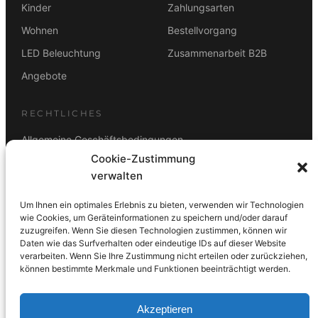
Kinder
Zahlungsarten
Wohnen
Bestellvorgang
LED Beleuchtung
Zusammenarbeit B2B
Angebote
RECHTLICHES
Allgemeine Geschäftsbedingungen
Cookie-Zustimmung
Datenschutz
verwalten
Impressum
Um Ihnen ein optimales Erlebnis zu bieten, verwenden wir Technologien
Rücktrittsbelehrung
wie Cookies, um Geräteinformationen zu speichern und/oder darauf
zuzugreifen. Wenn Sie diesen Technologien zustimmen, können wir
ZAHLUNGSARTEN
Daten wie das Surfverhalten oder eindeutige IDs auf dieser Website
verarbeiten. Wenn Sie Ihre Zustimmung nicht erteilen oder zurückziehen,
Vorkasse
Visa
Mastercard
Link
PayPal
G-Pay
können bestimmte Merkmale und Funktionen beeinträchtigt werden.
Apple Pay
Klarna
Akzeptieren