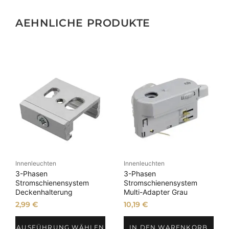
AEHNLICHE PRODUKTE
Innenleuchten
Innenleuchten
3-Phasen
3-Phasen
Stromschienensystem
Stromschienensystem
Deckenhalterung
Multi-Adapter Grau
2,99
€
10,19
€
AUSFÜHRUNG WÄHLEN
IN DEN WARENKORB