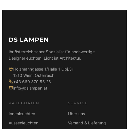
DS LAMPEN
Ihr österreichischer Spezialist für hochwertige
Designerleuchten. Licht ist Architektur.
Holzmanngasse 1/Halle 1 Obj.31
1210 Wien, Österreich
+43 660 370 55 26
info@dslampen.at
KATEGORIEN
SERVICE
Innenleuchten
Über uns
Aussenleuchten
Versand & Lieferung