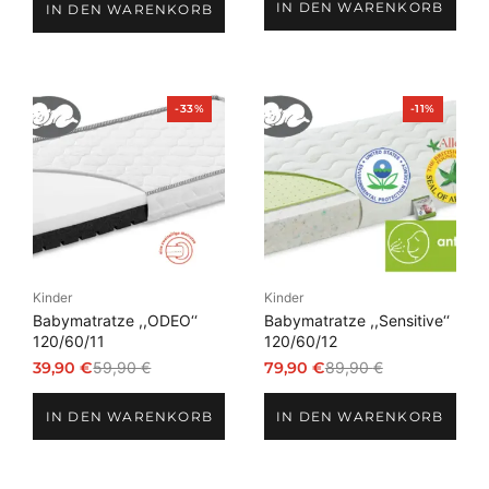
IN DEN WARENKORB
war:
ist:
IN DEN WARENKORB
war:
ist:
79,90 €
54,90 €.
749,00 €
599,00 €.
Produkt
Produkt
-33%
-11%
im
im
Angebot
Angebot
Kinder
Kinder
Babymatratze ,,ODEO‘‘
Babymatratze ,,Sensitive‘‘
120/60/11
120/60/12
39,90
€
59,90
€
79,90
€
89,90
€
Ursprünglicher
Aktueller
Ursprünglicher
Aktueller
Preis
Preis
Preis
Preis
IN DEN WARENKORB
IN DEN WARENKORB
war:
ist:
war:
ist:
59,90 €
39,90 €.
89,90 €
79,90 €.