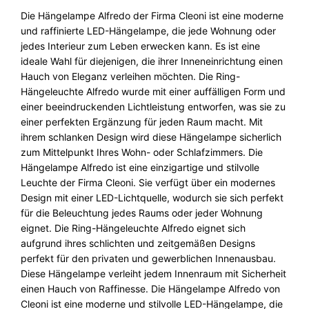
h
Die Hängelampe Alfredo der Firma Cleoni ist eine moderne
t
und raffinierte LED-Hängelampe, die jede Wohnung oder
e
jedes Interieur zum Leben erwecken kann. Es ist eine
A
ideale Wahl für diejenigen, die ihrer Inneneinrichtung einen
l
Hauch von Eleganz verleihen möchten. Die Ring-
f
Hängeleuchte Alfredo wurde mit einer auffälligen Form und
r
einer beeindruckenden Lichtleistung entworfen, was sie zu
e
einer perfekten Ergänzung für jeden Raum macht. Mit
d
ihrem schlanken Design wird diese Hängelampe sicherlich
o
zum Mittelpunkt Ihres Wohn- oder Schlafzimmers. Die
M
Hängelampe Alfredo ist eine einzigartige und stilvolle
e
Leuchte der Firma Cleoni. Sie verfügt über ein modernes
n
Design mit einer LED-Lichtquelle, wodurch sie sich perfekt
g
für die Beleuchtung jedes Raums oder jeder Wohnung
e
eignet. Die Ring-Hängeleuchte Alfredo eignet sich
aufgrund ihres schlichten und zeitgemäßen Designs
perfekt für den privaten und gewerblichen Innenausbau.
Diese Hängelampe verleiht jedem Innenraum mit Sicherheit
einen Hauch von Raffinesse. Die Hängelampe Alfredo von
Cleoni ist eine moderne und stilvolle LED-Hängelampe, die