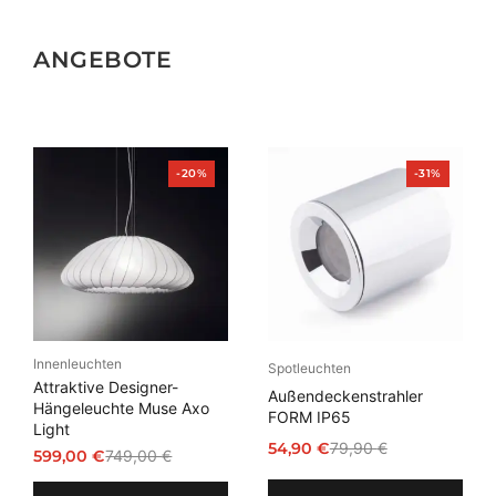
ANGEBOTE
Produkt
Produkt
-20%
-31%
im
im
Angebot
Angebot
Innenleuchten
Spotleuchten
Attraktive Designer-
Außendeckenstrahler
Hängeleuchte Muse Axo
FORM IP65
Light
54,90
€
79,90
€
599,00
€
749,00
€
Ursprünglicher
Aktueller
Ursprünglicher
Aktueller
Preis
Preis
Preis
Preis