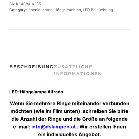
i
SKU:
1408/LA235
g
Category:
Innenleuchten
, 
Hängeleuchten
, 
LED Beleuchtung
a
r
t
i
g
e
L
E
BESCHREIBUNG
ZUSÄTZLICHE
D
INFORMATIONEN
-
H
ä
LED-Hängelampe Alfredo
n
Wenn Sie mehrere Ringe miteinander verbunden
g
e
möchten (wie im Film unten), schreiben Sie bitte
l
die Anzahl der Ringe und die Größe an folgende
e
e-mail:
i
nfo@dslampen.at
. Wir erstellen Ihnen
u
ein individuelles Angebot.
c