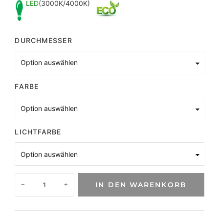
LED
(3000K/4000K)
DURCHMESSER
FARBE
LICHTFARBE
E
IN DEN WARENKORB
−
+
i
n
z