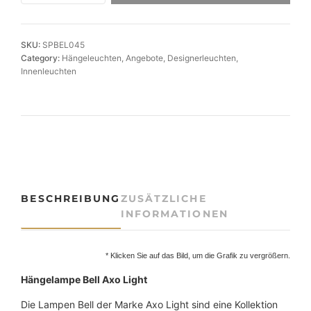
c
r
s
h
e
i
g
e
i
SKU:
SPBEL045
n
Category:
Hängeleuchten
, 
Angebote
, 
Designerleuchten
, 
r
s
e
Innenleuchten
r
P
i
-
r
s
H
ä
e
t
n
i
:
g
e
s
7
l
BESCHREIBUNG
ZUSÄTZLICHE
w
0
e
INFORMATIONEN
a
9
u
c
r
,
h
* Klicken Sie auf das Bild, um die Grafik zu vergrößern.
:
0
t
Hängelampe Bell Axo Light
e
8
0
B
Die Lampen Bell der Marke Axo Light sind eine Kollektion