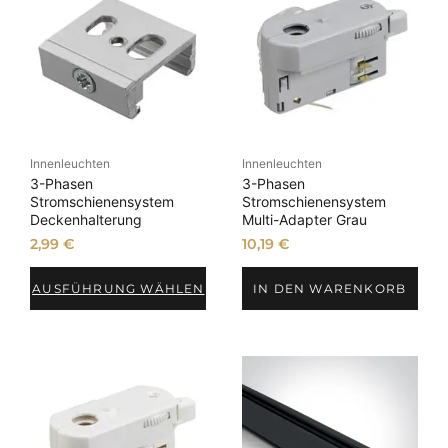
Innenleuchten
Innenleuchten
3-Phasen
3-Phasen
Stromschienensystem
Stromschienensystem
Deckenhalterung
Multi-Adapter Grau
2,99
€
10,19
€
AUSFÜHRUNG WÄHLEN
IN DEN WARENKORB