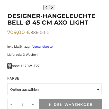
DESIGNER-HÄNGELEUCHTE
BELL Ø 45 CM AXO LIGHT
U
A
709,00
€
889,00
€
r
k
s
t
inkl. MwSt.
zzgl.
Versandkosten
p
u
Lieferzeit:
3 Wochen
r
e
ohne 1×70W E27
ü
l
n
l
FARBE
g
e
l
r
i
P
D
IN DEN WARENKORB
−
+
e