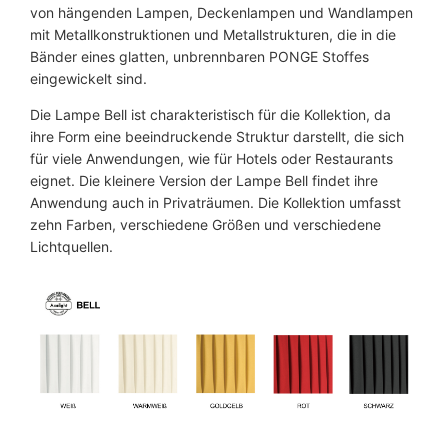
8
e
von hängenden Lampen, Deckenlampen und Wandlampen
l
9
€
mit Metallkonstruktionen und Metallstrukturen, die in die
l
Bänder eines glatten, unbrennbaren PONGE Stoffes
,
.
ø
eingewickelt sind.
4
0
5
Die Lampe Bell ist charakteristisch für die Kollektion, da
0
c
ihre Form eine beeindruckende Struktur darstellt, die sich
m
für viele Anwendungen, wie für Hotels oder Restaurants
A
eignet. Die kleinere Version der Lampe Bell findet ihre
€
x
Anwendung auch in Privaträumen. Die Kollektion umfasst
o
zehn Farben, verschiedene Größen und verschiedene
L
Lichtquellen.
i
g
h
t
M
e
n
g
e