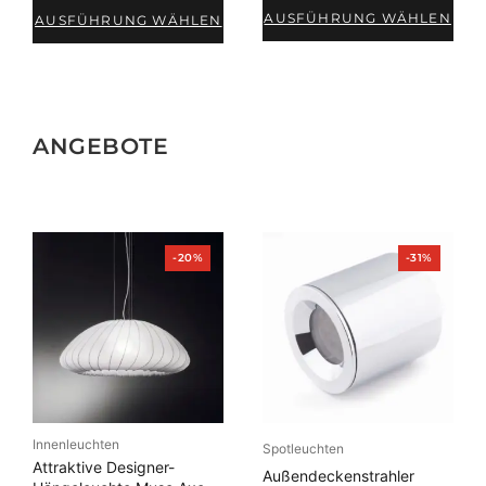
AUSFÜHRUNG WÄHLEN
AUSFÜHRUNG WÄHLEN
ANGEBOTE
Produkt
Produkt
-20%
-31%
im
im
Angebot
Angebot
Innenleuchten
Spotleuchten
Attraktive Designer-
Außendeckenstrahler