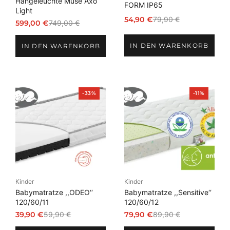
Hängeleuchte Muse Axo
FORM IP65
Light
54,90
€
79,90
€
599,00
€
749,00
€
Ursprünglicher
Aktueller
Ursprünglicher
Aktueller
Preis
Preis
Preis
Preis
IN DEN WARENKORB
war:
ist:
IN DEN WARENKORB
war:
ist:
79,90 €
54,90 €.
749,00 €
599,00 €.
Produkt
Produkt
-33%
-11%
im
im
Angebot
Angebot
Kinder
Kinder
Babymatratze ,,ODEO‘‘
Babymatratze ,,Sensitive‘‘
120/60/11
120/60/12
39,90
€
59,90
€
79,90
€
89,90
€
Ursprünglicher
Aktueller
Ursprünglicher
Aktueller