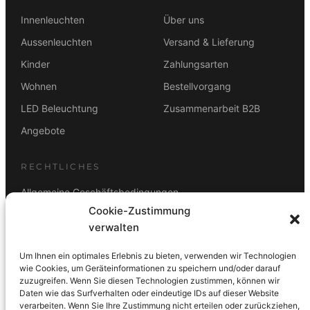
Innenleuchten
Über uns
Aussenleuchten
Versand & Lieferung
Kinder
Zahlungsarten
Wohnen
Bestellvorgang
LED Beleuchtung
Zusammenarbeit B2B
Angebote
RECHTLICHES
Allgemeine Geschäftsbedingungen
Cookie-Zustimmung
Datenschutz
verwalten
Impressum
Um Ihnen ein optimales Erlebnis zu bieten, verwenden wir Technologien
Rücktrittsbelehrung
wie Cookies, um Geräteinformationen zu speichern und/oder darauf
zuzugreifen. Wenn Sie diesen Technologien zustimmen, können wir
ZAHLUNGSARTEN
Daten wie das Surfverhalten oder eindeutige IDs auf dieser Website
verarbeiten. Wenn Sie Ihre Zustimmung nicht erteilen oder zurückziehen,
Vorkasse
Visa
Mastercard
Link
PayPal
G-Pay