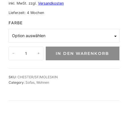
inkl. MwSt.
zzgl.
Versandkosten
Lieferzeit:
4 Wochen
FARBE
D
IN DEN WARENKORB
−
+
e
s
i
g
SKU:
CHESTER/SF/MOLESKIN
n
Category:
Sofas
, 
Wohnen
S
o
f
a
S
i
r