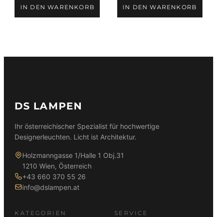
Preis
Preis
Preis
Preis
IN DEN WARENKORB
IN DEN WARENKORB
war:
ist:
war:
ist:
59,90 €
39,90 €.
89,90 €
79,90 €.
DS LAMPEN
Ihr österreichischer Spezialist für hochwertige
Designerleuchten. Licht ist Architektur.
Holzmanngasse 1/Halle 1 Obj.31
1210 Wien, Österreich
+43 660 370 55 26
info@dslampen.at
KATEGORIEN
SERVICE