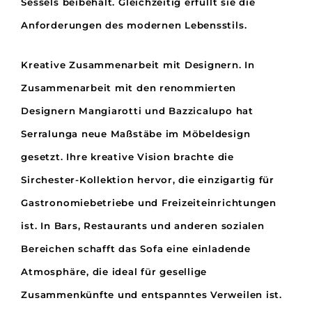
Sessels beibehält. Gleichzeitig erfüllt sie die
n
Anforderungen des modernen Lebensstils.
g
e
Kreative Zusammenarbeit mit Designern.
In
Zusammenarbeit mit den renommierten
Designern Mangiarotti und Bazzicalupo hat
Serralunga neue Maßstäbe im Möbeldesign
gesetzt. Ihre kreative Vision brachte die
Sirchester-Kollektion hervor, die einzigartig für
Gastronomiebetriebe und Freizeiteinrichtungen
ist.
In Bars, Restaurants und anderen sozialen
Bereichen schafft das Sofa eine einladende
Atmosphäre, die ideal für gesellige
Zusammenkünfte und entspanntes Verweilen ist.