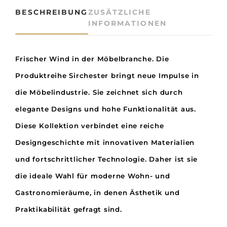
c
BESCHREIBUNG
ZUSÄTZLICHE
h
INFORMATIONEN
e
s
t
Frischer Wind in der Möbelbranche.
Die
e
r
Produktreihe Sirchester bringt neue Impulse in
M
die Möbelindustrie. Sie zeichnet sich durch
o
l
elegante Designs und hohe Funktionalität aus.
e
Diese Kollektion verbindet eine reiche
s
k
Designgeschichte mit innovativen Materialien
i
und fortschrittlicher Technologie. Daher ist sie
n
I
die ideale Wahl für moderne Wohn- und
n
Gastronomieräume, in denen Ästhetik und
d
o
Praktikabilität gefragt sind.
o