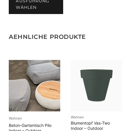
AUSFÜHRUNG
weist
WÄHLEN
mehrere
Varianten
auf.
Die
AEHNLICHE PRODUKTE
Optionen
können
auf
der
Produktseite
gewählt
werden
Wohnen
Wohnen
Blumentopf Vas-Two
Beton-Gartentisch Pilo
Indoor – Outdoor
Indoor – Outdoor