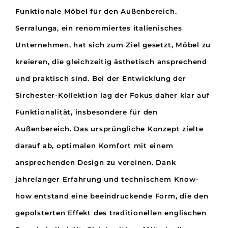
r
Funktionale Möbel für den Außenbereich.
–
O
Serralunga, ein renommiertes italienisches
u
Unternehmen, hat sich zum Ziel gesetzt, Möbel zu
t
d
kreieren, die gleichzeitig ästhetisch ansprechend
o
und praktisch sind. Bei der Entwicklung der
o
r
Sirchester-Kollektion lag der Fokus daher klar auf
S
Funktionalität, insbesondere für den
e
r
Außenbereich. Das ursprüngliche Konzept zielte
r
darauf ab, optimalen Komfort mit einem
a
l
ansprechenden Design zu vereinen.
Dank
u
jahrelanger Erfahrung und technischem Know-
n
g
how entstand eine beeindruckende Form, die den
a
gepolsterten Effekt des traditionellen englischen
M
e