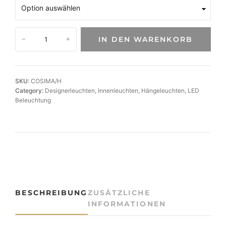
D
IN DEN WARENKORB
−
+
e
s
i
g
SKU:
COSIMA/H
n
Category:
Designerleuchten
, 
Innenleuchten
, 
Hängeleuchten
, 
LED
L
Beleuchtung
E
D
-
H
ä
n
g
e
BESCHREIBUNG
ZUSÄTZLICHE
l
INFORMATIONEN
e
u