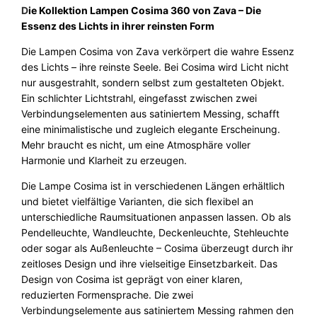
c
D
ie Kollektion Lampen Cosima 360 von Zava – Die
h
Essenz des Lichts in ihrer reinsten Form
t
Die Lampen Cosima von Zava verkörpert die wahre Essenz
e
des Lichts – ihre reinste Seele. Bei Cosima wird Licht nicht
C
nur ausgestrahlt, sondern selbst zum gestalteten Objekt.
o
Ein schlichter Lichtstrahl, eingefasst zwischen zwei
s
Verbindungselementen aus satiniertem Messing, schafft
i
eine minimalistische und zugleich elegante Erscheinung.
m
Mehr braucht es nicht, um eine Atmosphäre voller
a
Harmonie und Klarheit zu erzeugen.
3
6
Die Lampe Cosima ist in verschiedenen Längen erhältlich
0
und bietet vielfältige Varianten, die sich flexibel an
Z
unterschiedliche Raumsituationen anpassen lassen. Ob als
a
Pendelleuchte, Wandleuchte, Deckenleuchte, Stehleuchte
v
oder sogar als Außenleuchte – Cosima überzeugt durch ihr
a
zeitloses Design und ihre vielseitige Einsetzbarkeit. Das
M
Design von Cosima ist geprägt von einer klaren,
e
reduzierten Formensprache. Die zwei
n
Verbindungselemente aus satiniertem Messing rahmen den