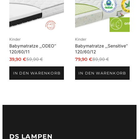
Kinder
Kinder
Babymatratze ,,ODEO‘‘
Babymatratze ,,Sensitive‘‘
120/60/11
120/60/12
39,90
€
59,90
€
79,90
€
89,90
€
Ursprünglicher
Aktueller
Ursprünglicher
Aktueller
Preis
Preis
Preis
Preis
IN DEN WARENKORB
IN DEN WARENKORB
war:
ist:
war:
ist:
59,90 €
39,90 €.
89,90 €
79,90 €.
DS LAMPEN