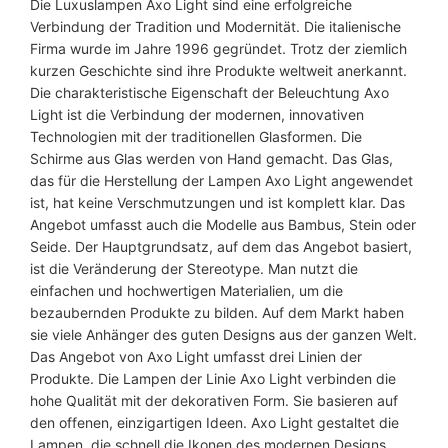
a
Die Luxuslampen Axo Light sind eine erfolgreiche
y
Verbindung der Tradition und Modernität. Die italienische
1
Firma wurde im Jahre 1996 gegründet. Trotz der ziemlich
2
kurzen Geschichte sind ihre Produkte weltweit anerkannt.
A
Die charakteristische Eigenschaft der Beleuchtung Axo
x
Light ist die Verbindung der modernen, innovativen
o
Technologien mit der traditionellen Glasformen. Die
L
Schirme aus Glas werden von Hand gemacht. Das Glas,
i
das für die Herstellung der Lampen Axo Light angewendet
g
ist, hat keine Verschmutzungen und ist komplett klar. Das
h
Angebot umfasst auch die Modelle aus Bambus, Stein oder
t
Seide. Der Hauptgrundsatz, auf dem das Angebot basiert,
M
ist die Veränderung der Stereotype. Man nutzt die
e
einfachen und hochwertigen Materialien, um die
n
bezaubernden Produkte zu bilden. Auf dem Markt haben
g
sie viele Anhänger des guten Designs aus der ganzen Welt.
e
Das Angebot von Axo Light umfasst drei Linien der
Produkte. Die Lampen der Linie Axo Light verbinden die
hohe Qualität mit der dekorativen Form. Sie basieren auf
den offenen, einzigartigen Ideen. Axo Light gestaltet die
Lampen, die schnell die Ikonen des modernen Designs