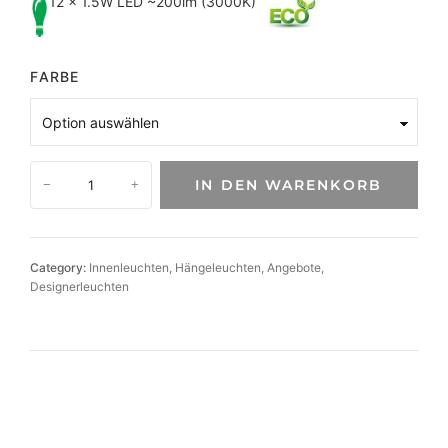
12 x 1.5W LED ~200lm (3000K)
FARBE
D
IN DEN WARENKORB
−
+
e
k
o
r
Category:
Innenleuchten
, 
Hängeleuchten
, 
Angebote
, 
a
Designerleuchten
t
i
v
e
G
l
a