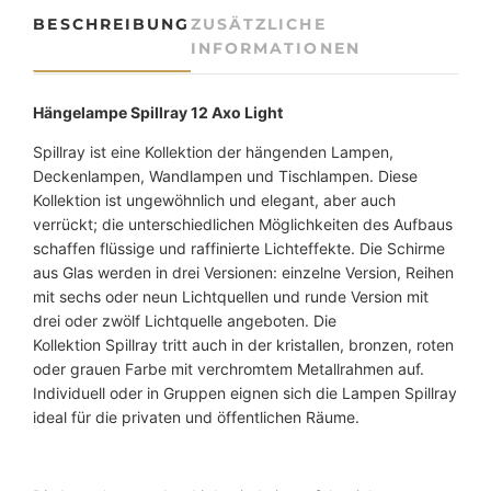
s
BESCHREIBUNG
ZUSÄTZLICHE
-
INFORMATIONEN
H
ä
n
Hängelampe Spillray 12 Axo Light
g
Spillray ist eine Kollektion der hängenden Lampen,
e
Deckenlampen, Wandlampen und Tischlampen. Diese
l
Kollektion ist ungewöhnlich und elegant, aber auch
e
verrückt; die unterschiedlichen Möglichkeiten des Aufbaus
u
schaffen flüssige und raffinierte Lichteffekte. Die Schirme
c
aus Glas werden in drei Versionen: einzelne Version, Reihen
h
mit sechs oder neun Lichtquellen und runde Version mit
t
drei oder zwölf Lichtquelle angeboten. Die
e
Kollektion Spillray tritt auch in der kristallen, bronzen, roten
S
oder grauen Farbe mit verchromtem Metallrahmen auf.
p
Individuell oder in Gruppen eignen sich die Lampen Spillray
i
ideal für die privaten und öffentlichen Räume.
l
l
r