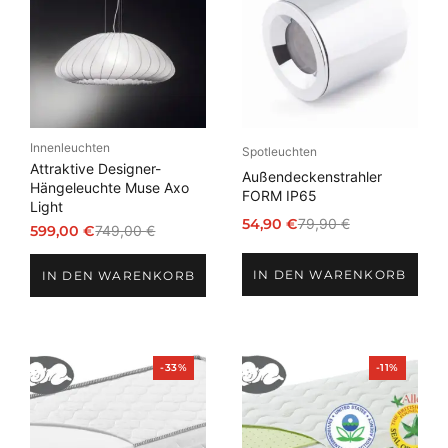
Angebot
Angebot
Innenleuchten
Spotleuchten
Attraktive Designer-
Außendeckenstrahler
Hängeleuchte Muse Axo
FORM IP65
Light
54,90
€
79,90
€
599,00
€
749,00
€
Ursprünglicher
Aktueller
Ursprünglicher
Aktueller
Preis
Preis
Preis
Preis
IN DEN WARENKORB
war:
ist:
IN DEN WARENKORB
war:
ist:
79,90 €
54,90 €.
749,00 €
599,00 €.
Produkt
Produkt
-33%
-11%
im
im
Angebot
Angebot