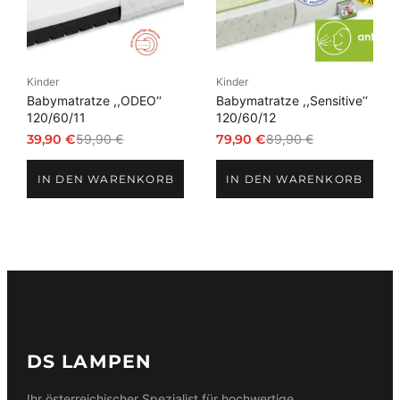
Kinder
Kinder
Babymatratze ,,ODEO‘‘
Babymatratze ,,Sensitive‘‘
120/60/11
120/60/12
39,90
€
59,90
€
79,90
€
89,90
€
Ursprünglicher
Aktueller
Ursprünglicher
Aktueller
Preis
Preis
Preis
Preis
IN DEN WARENKORB
IN DEN WARENKORB
war:
ist:
war:
ist:
59,90 €
39,90 €.
89,90 €
79,90 €.
DS LAMPEN
Ihr österreichischer Spezialist für hochwertige