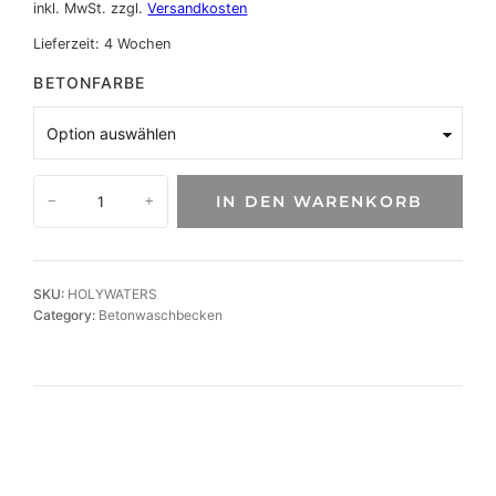
inkl. MwSt.
zzgl.
Versandkosten
Lieferzeit:
4 Wochen
BETONFARBE
B
IN DEN WARENKORB
−
+
e
t
o
n
SKU:
HOLYWATERS
w
Category:
Betonwaschbecken
a
s
c
h
b
e
c