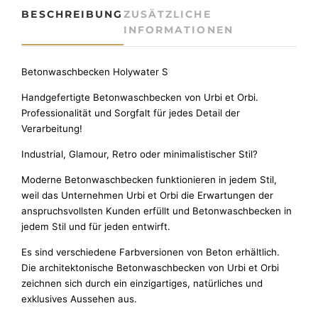
k
BESCHREIBUNG
ZUSÄTZLICHE
e
INFORMATIONEN
n
H
o
Betonwaschbecken Holywater S
l
Handgefertigte Betonwaschbecken von Urbi et Orbi.
y
Professionalität und Sorgfalt für jedes Detail der
w
Verarbeitung!
a
t
Industrial, Glamour, Retro oder minimalistischer Stil?
e
r
Moderne Betonwaschbecken funktionieren in jedem Stil,
S
weil das Unternehmen Urbi et Orbi die Erwartungen der
M
anspruchsvollsten Kunden erfüllt und Betonwaschbecken in
e
jedem Stil und für jeden entwirft.
n
Es sind verschiedene Farbversionen von Beton erhältlich.
g
Die architektonische Betonwaschbecken von Urbi et Orbi
e
zeichnen sich durch ein einzigartiges, natürliches und
exklusives Aussehen aus.