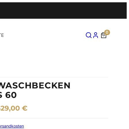
0
TE
WASCHBECKEN
S 60
629,00
€
ersandkosten