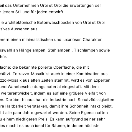
eil das Unternehmen Urbi et Orbi die Erwartungen der
jedem Stil und für jeden entwirft.
Die architektonische Betonwaschbecken von Urbi et Orbi
lusives Aussehen aus.
rn einen minimalistischen und luxuriösen Charakter.
 Auswahl an Hängelampen, Stehlampen , Tischlampen sowie
hör.
läche: die bekannte polierte Oberfläche, die mit
schützt. Terrazzo-Mosaik ist auch in einer Kombination aus
azzo-Mosaik aus alten Zeiten stammt, wird es von Experten
 und Wandbeschichtungsmaterial eingestuft. Mit dem
eiterentwickelt, indem es auf eine größere Vielfalt von
n. Darüber hinaus hat die Industrie nach Schutzflüssigkeiten
re Haltbarkeit verstärken, damit ihre Schönheit intakt bleibt.
cht alle paar Jahre gewartet werden. Seine Eigenschaften
 einem niedrigeren Preis. Es kann aufgrund seiner sehr
 Dies macht es auch ideal für Räume, in denen höchste