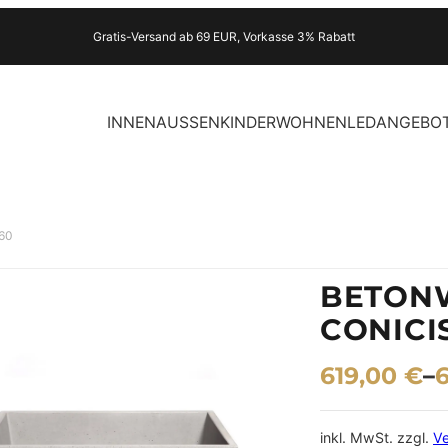
Gratis-Versand ab 69 EUR, Vorkasse 3% Rabatt
INNEN
AUSSEN
KINDER
WOHNEN
LED
ANGEBO
 60
BETON
CONICI
619,00
€
–
inkl. MwSt.
zzgl.
V