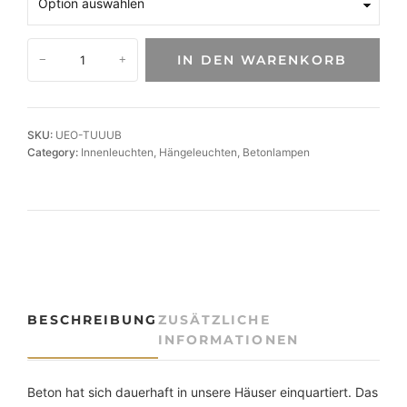
B
IN DEN WARENKORB
−
+
e
t
o
n
SKU:
UEO-TUUUB
-
Category:
Innenleuchten
, 
Hängeleuchten
, 
Betonlampen
H
ä
n
g
e
l
e
u
BESCHREIBUNG
ZUSÄTZLICHE
c
INFORMATIONEN
h
t
e
Beton hat sich dauerhaft in unsere Häuser einquartiert. Das