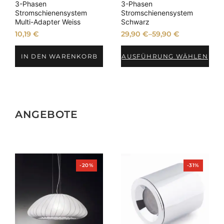
3-Phasen
3-Phasen
Stromschienensystem
Stromschienensystem
Multi-Adapter Weiss
Schwarz
10,19
€
29,90
€
–
59,90
€
IN DEN WARENKORB
AUSFÜHRUNG WÄHLEN
ANGEBOTE
Produkt
Produkt
-20%
-31%
im
im
Angebot
Angebot