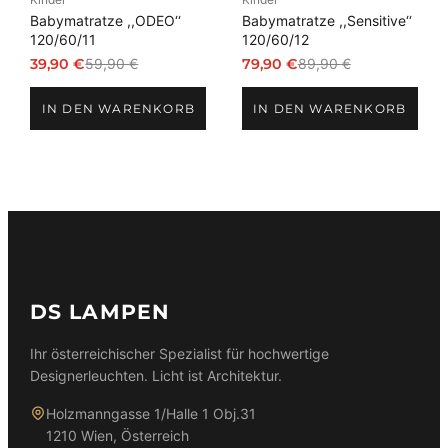
Babymatratze ,,ODEO‘‘
Babymatratze ,,Sensitive‘‘
120/60/11
120/60/12
39,90
€
59,90
€
79,90
€
89,90
€
Ursprünglicher
Aktueller
Ursprünglicher
Aktueller
Preis
Preis
Preis
Preis
IN DEN WARENKORB
IN DEN WARENKORB
war:
ist:
war:
ist:
59,90 €
39,90 €.
89,90 €
79,90 €.
DS LAMPEN
Ihr österreichischer Spezialist für hochwertige
Designerleuchten. Licht ist Architektur.
Holzmanngasse 1/Halle 1 Obj.31
1210 Wien, Österreich