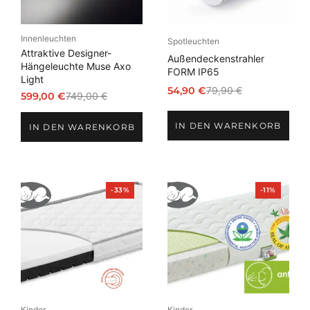
Innenleuchten
Spotleuchten
Attraktive Designer-
Außendeckenstrahler
Hängeleuchte Muse Axo
FORM IP65
Light
54,90
€
79,90
€
599,00
€
749,00
€
Ursprünglicher
Aktueller
Ursprünglicher
Aktueller
Preis
Preis
Preis
Preis
IN DEN WARENKORB
war:
ist:
IN DEN WARENKORB
war:
ist:
79,90 €
54,90 €.
749,00 €
599,00 €.
Produkt
Produkt
-33%
-11%
im
im
Angebot
Angebot
Kinder
Kinder