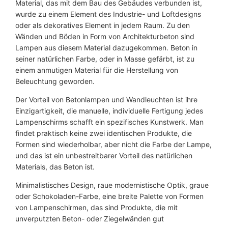
T
Material, das mit dem Bau des Gebäudes verbunden ist,
u
wurde zu einem Element des Industrie- und Loftdesigns
u
oder als dekoratives Element in jedem Raum. Zu den
u
Wänden und Böden in Form von Architekturbeton sind
b
Lampen aus diesem Material dazugekommen. Beton in
M
seiner natürlichen Farbe, oder in Masse gefärbt, ist zu
e
einem anmutigen Material für die Herstellung von
n
Beleuchtung geworden.
g
Der Vorteil von Betonlampen und Wandleuchten ist ihre
e
Einzigartigkeit, die manuelle, individuelle Fertigung jedes
Lampenschirms schafft ein spezifisches Kunstwerk. Man
findet praktisch keine zwei identischen Produkte, die
Formen sind wiederholbar, aber nicht die Farbe der Lampe,
und das ist ein unbestreitbarer Vorteil des natürlichen
Materials, das Beton ist.
Minimalistisches Design, raue modernistische Optik, graue
oder Schokoladen-Farbe, eine breite Palette von Formen
von Lampenschirmen, das sind Produkte, die mit
unverputzten Beton- oder Ziegelwänden gut