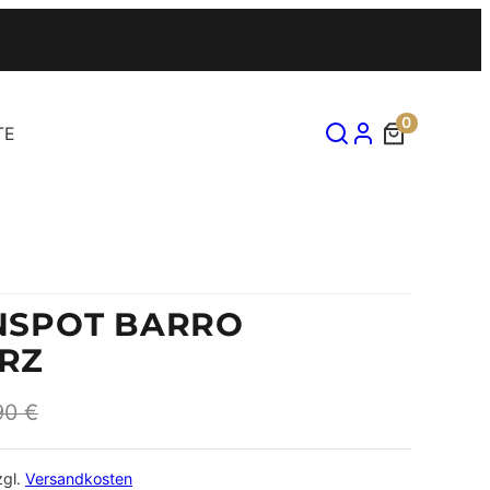
0
TE
NSPOT BARRO
RZ
90
€
zgl.
Versandkosten