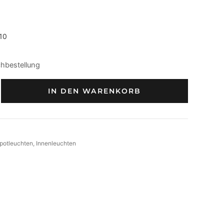
10
chbestellung
IN DEN WARENKORB
potleuchten
, 
Innenleuchten