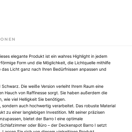
IONEN
eses elegante Produkt ist ein wahres Highlight in jedem
örmige Form und die Möglichkeit, die Lichtquelle mithilfe
Sie das Licht ganz nach Ihren Bedürfnissen anpassen und
nd Schwarz. Die weiße Version verleiht Ihrem Raum eine
en Hauch von Raffinesse sorgt. Sie haben außerdem die
wie viel Helligkeit Sie benötigen.
, sondern auch hochwertig verarbeitet. Das robuste Material
 zu einer langlebigen Investition. Mit seiner präzisen
 anzupassen, bietet der Barro I eine optimale
chlafzimmer oder Büro – der Deckenspot Barro I setzt
Lassen Sie sich von diesem vielseitigen Produkt