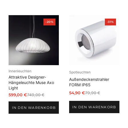
Produkt
Produkt
-20%
-31%
im
im
Angebot
Angebot
Innenleuchten
Spotleuchten
Attraktive Designer-
Außendeckenstrahler
Hängeleuchte Muse Axo
FORM IP65
Light
54,90
€
79,90
€
599,00
€
749,00
€
Ursprünglicher
Aktueller
Ursprünglicher
Aktueller
Preis
Preis
Preis
Preis
IN DEN WARENKORB
war:
ist:
IN DEN WARENKORB
war:
ist:
79,90 €
54,90 €.
749,00 €
599,00 €.