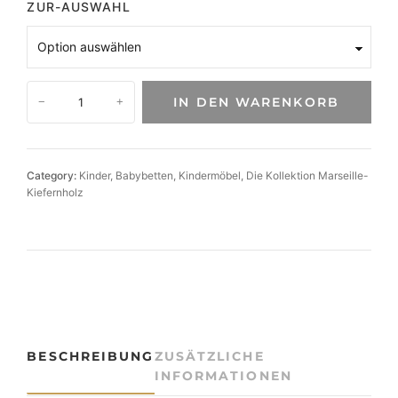
ZUR-AUSWAHL
B
IN DEN WARENKORB
−
+
a
b
y
b
Category:
Kinder
, 
Babybetten
, 
Kindermöbel
, 
Die Kollektion Marseille-
e
Kiefernholz
t
t
M
a
r
s
e
i
BESCHREIBUNG
ZUSÄTZLICHE
l
INFORMATIONEN
l