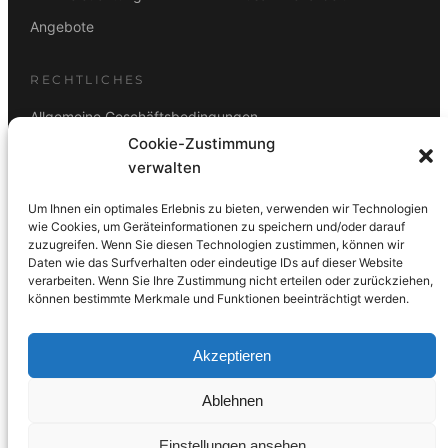
Angebote
RECHTLICHES
Allgemeine Geschäftsbedingungen
Cookie-Zustimmung
Datenschutz
verwalten
Impressum
Um Ihnen ein optimales Erlebnis zu bieten, verwenden wir Technologien
Rücktrittsbelehrung
wie Cookies, um Geräteinformationen zu speichern und/oder darauf
zuzugreifen. Wenn Sie diesen Technologien zustimmen, können wir
ZAHLUNGSARTEN
Daten wie das Surfverhalten oder eindeutige IDs auf dieser Website
verarbeiten. Wenn Sie Ihre Zustimmung nicht erteilen oder zurückziehen,
Vorkasse
Visa
Mastercard
Link
PayPal
G-Pay
können bestimmte Merkmale und Funktionen beeinträchtigt werden.
Apple Pay
Klarna
Akzeptieren
Ablehnen
© 2026 DS Lampen GmbH. Alle Rechte vorbehalten.
Einstellungen ansehen