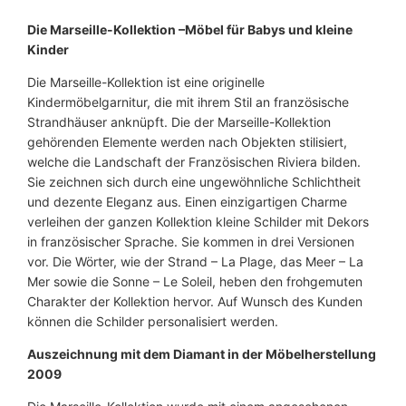
e
K
Die Marseille-Kollektion
–Möbel für Babys und kleine
i
Kinder
e
Die Marseille-Kollektion ist eine originelle
f
Kindermöbelgarnitur, die mit ihrem Stil an französische
e
Strandhäuser anknüpft. Die der Marseille-Kollektion
r
gehörenden Elemente werden nach Objekten stilisiert,
n
welche die Landschaft der Französischen Riviera bilden.
h
Sie zeichnen sich durch eine ungewöhnliche Schlichtheit
o
und dezente Eleganz aus. Einen einzigartigen Charme
l
verleihen der ganzen Kollektion kleine Schilder mit Dekors
z
in französischer Sprache. Sie kommen in drei Versionen
1
vor. Die Wörter, wie der Strand – La Plage, das Meer – La
2
Mer sowie die Sonne – Le Soleil, heben den frohgemuten
0
Charakter der Kollektion hervor. Auf Wunsch des Kunden
×
können die Schilder personalisiert werden.
6
0
Auszeichnung mit dem Diamant in der Möbelherstellung
c
2009
m
M