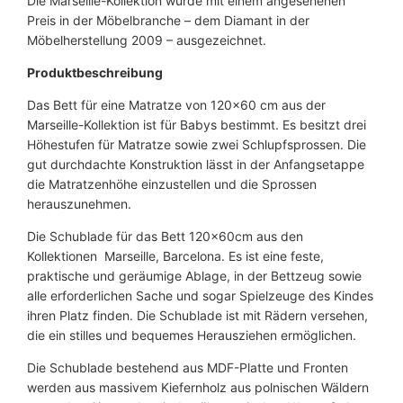
Die Marseille-Kollektion wurde mit einem angesehenen
e
Preis in der Möbelbranche – dem Diamant in der
n
Möbelherstellung 2009 – ausgezeichnet.
g
Produktbeschreibung
e
Das Bett für eine Matratze von 120×60 cm aus der
Marseille-Kollektion ist für Babys bestimmt. Es besitzt drei
Höhestufen für Matratze sowie zwei Schlupfsprossen. Die
gut durchdachte Konstruktion lässt in der Anfangsetappe
die Matratzenhöhe einzustellen und die Sprossen
herauszunehmen.
Die Schublade für das Bett 120x60cm aus den
Kollektionen Marseille, Barcelona. Es ist eine feste,
praktische und geräumige Ablage, in der Bettzeug sowie
alle erforderlichen Sache und sogar Spielzeuge des Kindes
ihren Platz finden. Die Schublade ist mit Rädern versehen,
die ein stilles und bequemes Herausziehen ermöglichen.
Die Schublade bestehend aus MDF-Platte und Fronten
werden aus massivem Kiefernholz aus polnischen Wäldern