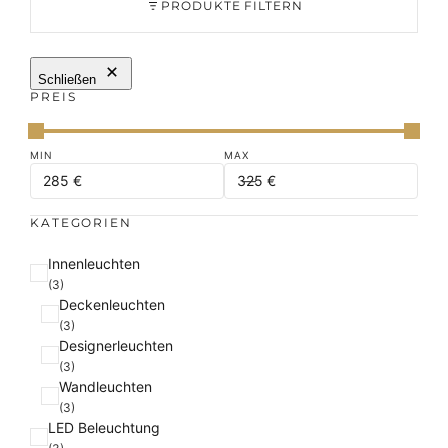
PRODUKTE FILTERN
Schließen
PREIS
KATEGORIEN
K
Innenleuchten
a
(3)
Deckenleuchten
t
(3)
e
Designerleuchten
g
(3)
o
Wandleuchten
r
(3)
i
LED Beleuchtung
e