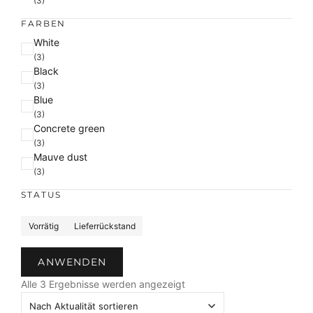
(3)
FARBEN
F
White
a
(3)
Black
r
(3)
b
Blue
e
(3)
Concrete green
(3)
Mauve dust
(3)
STATUS
S
Vorrätig
Lieferrückstand
t
a
ANWENDEN
t
N
u
Alle 3 Ergebnisse werden angezeigt
a
s