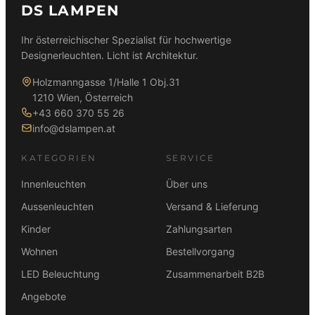
DS LAMPEN
0
0
i
P
0
0
c
r
Ihr österreichischer Spezialist für hochwertige
h
e
Designerleuchten. Licht ist Architektur.
€
€
e
i
r
s
Holzmanngasse 1/Halle 1 Obj.31
P
i
1210 Wien, Österreich
r
s
+43 660 370 55 26
e
t
info@dslampen.at
i
:
s
3
KATEGORIEN
SERVICE
w
2
a
5
Innenleuchten
Über uns
r
,
Aussenleuchten
Versand & Lieferung
:
0
Kinder
Zahlungsarten
4
0
2
Wohnen
Bestellvorgang
5
€
LED Beleuchtung
Zusammenarbeit B2B
,
.
0
Angebote
0