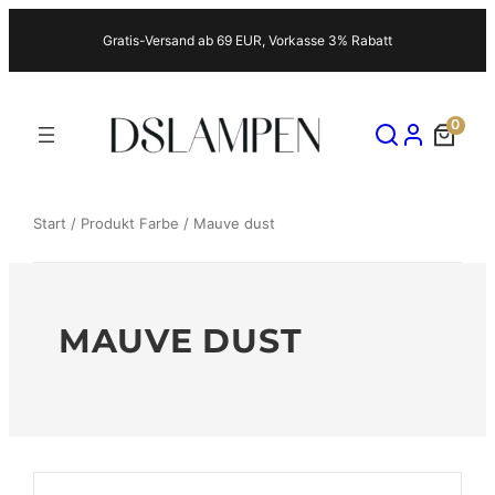
Zum
Gratis-Versand ab 69 EUR, Vorkasse 3% Rabatt
Inhalt
springen
0
Start
/ Produkt Farbe / Mauve dust
MAUVE DUST