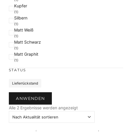
Kupfer
r
(1)
b
Silbern
e
(1)
Matt Weiß
(1)
Matt Schwarz
(1)
Matt Graphit
(1)
STATUS
S
Lieferrückstand
t
a
ANWENDEN
t
N
u
Alle 2 Ergebnisse werden angezeigt
a
s
c
h