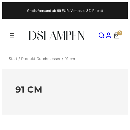
Zum
Gratis-Versand ab 69 EUR, Vorkasse 3% Rabatt
Inhalt
springen
0
Start
/ Produkt Durchmesser / 91 cm
91 CM