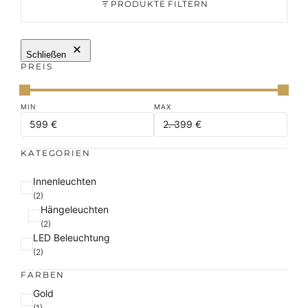
PRODUKTE FILTERN
Schließen
PREIS
KATEGORIEN
K
Innenleuchten
a
(2)
Hängeleuchten
t
(2)
e
LED Beleuchtung
g
(2)
o
r
FARBEN
i
F
Gold
e
a
(1)