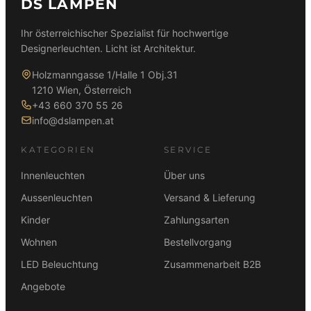
DS LAMPEN
Ihr österreichischer Spezialist für hochwertige
Designerleuchten. Licht ist Architektur.
Holzmanngasse 1/Halle 1 Obj.31
1210 Wien, Österreich
+43 660 370 55 26
info@dslampen.at
KATEGORIEN
SERVICE
Innenleuchten
Über uns
Aussenleuchten
Versand & Lieferung
Kinder
Zahlungsarten
Wohnen
Bestellvorgang
LED Beleuchtung
Zusammenarbeit B2B
Angebote