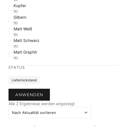
Kupfer
r
(1)
b
Silbern
e
(1)
Matt Weiß
(1)
Matt Schwarz
(1)
Matt Graphit
(1)
STATUS
S
Lieferrückstand
t
a
ANWENDEN
t
N
u
Alle 2 Ergebnisse werden angezeigt
a
s
c
h