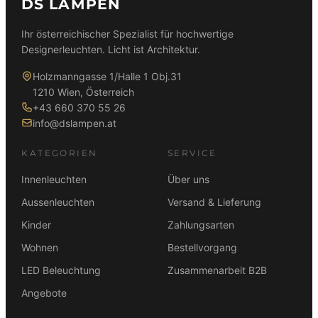
DS LAMPEN
Ihr österreichischer Spezialist für hochwertige
Designerleuchten. Licht ist Architektur.
Holzmanngasse 1/Halle 1 Obj.31
1210 Wien, Österreich
+43 660 370 55 26
info@dslampen.at
KATEGORIEN
SERVICE
Innenleuchten
Über uns
Aussenleuchten
Versand & Lieferung
Kinder
Zahlungsarten
Wohnen
Bestellvorgang
LED Beleuchtung
Zusammenarbeit B2B
Angebote