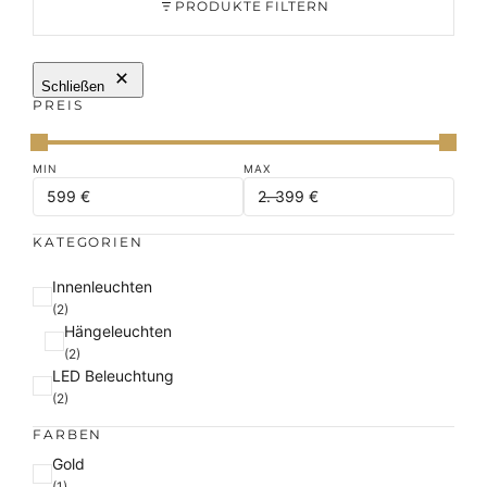
PRODUKTE FILTERN
Schließen
PREIS
KATEGORIEN
K
Innenleuchten
a
(2)
Hängeleuchten
t
(2)
e
LED Beleuchtung
g
(2)
o
r
FARBEN
i
F
Gold
e
a
(1)