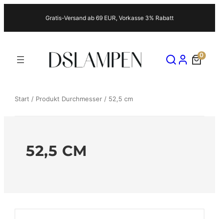
Zum
Gratis-Versand ab 69 EUR, Vorkasse 3% Rabatt
Inhalt
springen
0
Start
/ Produkt Durchmesser / 52,5 cm
52,5 CM