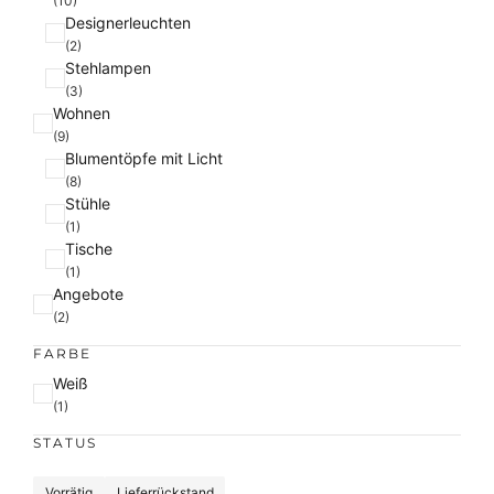
(10)
Designerleuchten
(2)
Stehlampen
(3)
Wohnen
(9)
Blumentöpfe mit Licht
(8)
Stühle
(1)
Tische
(1)
Angebote
(2)
FARBE
F
Weiß
a
(1)
r
STATUS
b
e
S
Vorrätig
Lieferrückstand