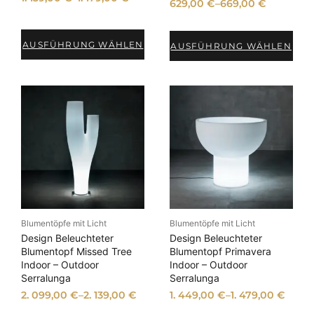
629,00
€
–
669,00
€
t
i
e
AUSFÜHRUNG WÄHLEN
AUSFÜHRUNG WÄHLEN
r
t
Blumentöpfe mit Licht
Blumentöpfe mit Licht
Design Beleuchteter
Design Beleuchteter
Blumentopf Missed Tree
Blumentopf Primavera
Indoor – Outdoor
Indoor – Outdoor
Serralunga
Serralunga
2. 099,00
€
–
2. 139,00
€
1. 449,00
€
–
1. 479,00
€