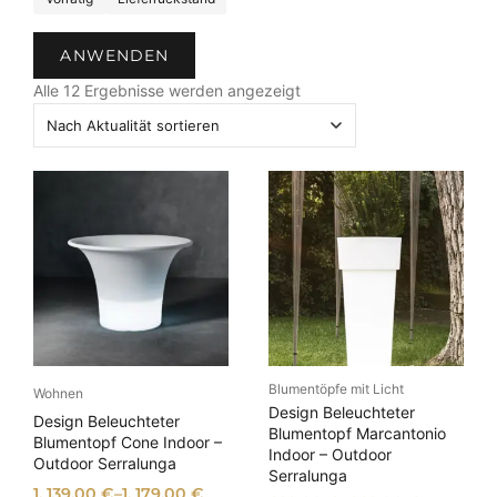
t
a
ANWENDEN
t
N
u
Alle 12 Ergebnisse werden angezeigt
a
s
c
h
A
k
t
u
a
l
i
t
ä
Blumentöpfe mit Licht
Wohnen
t
Design Beleuchteter
Design Beleuchteter
s
Blumentopf Marcantonio
Blumentopf Cone Indoor –
Indoor – Outdoor
o
Outdoor Serralunga
Serralunga
r
1. 139,00
€
–
1. 179,00
€