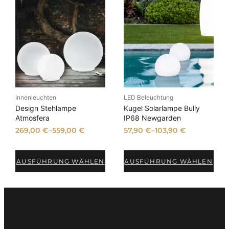
Innenleuchten
LED Beleuchtung
Design Stehlampe
Kugel Solarlampe Bully
Atmosfera
IP68 Newgarden
269,00
€
–
559,00
€
57,90
€
–
103,90
€
AUSFÜHRUNG WÄHLEN
AUSFÜHRUNG WÄHLEN