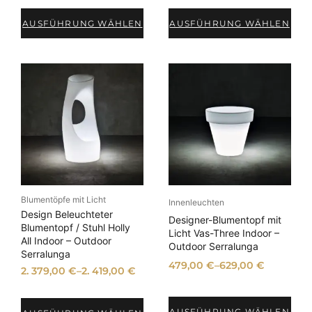
AUSFÜHRUNG WÄHLEN
AUSFÜHRUNG WÄHLEN
Blumentöpfe mit Licht
Innenleuchten
Design Beleuchteter
Designer-Blumentopf mit
Blumentopf / Stuhl Holly
Licht Vas-Three Indoor –
All Indoor – Outdoor
Outdoor Serralunga
Serralunga
479,00
€
–
629,00
€
2. 379,00
€
–
2. 419,00
€
AUSFÜHRUNG WÄHLEN