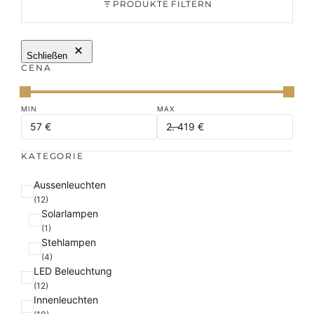
PRODUKTE FILTERN
Schließen
CENA
KATEGORIE
K
Aussenleuchten
a
(12)
Solarlampen
t
(1)
e
Stehlampen
g
(4)
o
LED Beleuchtung
r
(12)
i
Innenleuchten
e