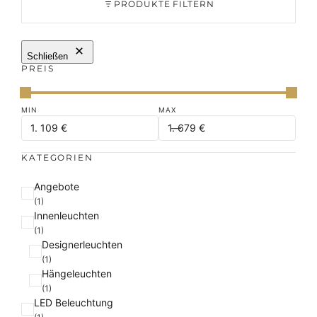
PRODUKTE FILTERN
Schließen
PREIS
KATEGORIEN
K
Angebote
a
(1)
Innenleuchten
t
(1)
e
Designerleuchten
g
(1)
o
Hängeleuchten
r
(1)
i
LED Beleuchtung
e