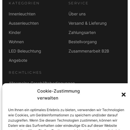
KATEGORIEN
SERVICE
Innenleuchten
Über uns
Aussenleuchten
Versand & Lieferung
Kinder
Zahlungsarten
Wohnen
Bestellvorgang
LED Beleuchtung
Zusammenarbeit B2B
Angebote
RECHTLICHES
Allgemeine Geschäftsbedingungen
Cookie-Zustimmung
Datenschutz
verwalten
Impressum
Um Ihnen ein optimales Erlebnis zu bieten, verwenden wir Technologien
Rücktrittsbelehrung
wie Cookies, um Geräteinformationen zu speichern und/oder darauf
zuzugreifen. Wenn Sie diesen Technologien zustimmen, können wir
ZAHLUNGSARTEN
Daten wie das Surfverhalten oder eindeutige IDs auf dieser Website