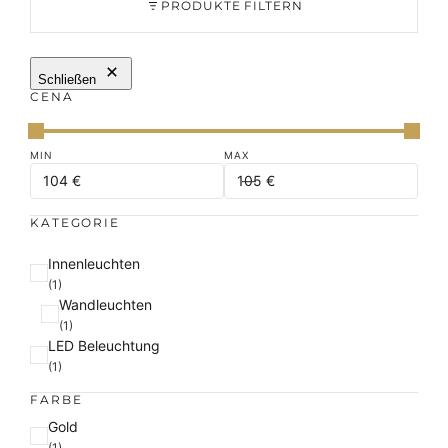
PRODUKTE FILTERN
Schließen
CENA
KATEGORIE
K
Innenleuchten
a
(1)
Wandleuchten
t
(1)
e
LED Beleuchtung
g
(1)
o
r
FARBE
i
F
Gold
e
a
(1)