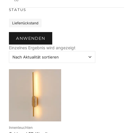
r
STATUS
b
e
S
Lieferrückstand
t
a
ANWENDEN
t
u
Einzelnes Ergebnis wird angezeigt
s
Innenleuchten