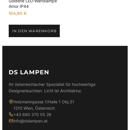
Goldene LED-Wandlampe
Amor IP44
104,90
€
IN DEN WARENKORB
DS LAMPEN
Ihr österreichischer Spezialist für hochwertige
Designerleuchten. Licht ist Architektur.
Holzmanngasse 1/Halle 1 Obj.31
1210 Wien, Österreich
+43 660 370 55 26
info@dslampen.at