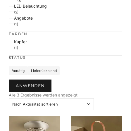
(1)
LED Beleuchtung
(2)
Angebote
(1)
FARBEN
F
Kupfer
a
(1)
r
STATUS
b
e
S
Vorrätig
Lieferrückstand
t
a
ANWENDEN
t
N
u
Alle 3 Ergebnisse werden angezeigt
a
s
c
h
A
k