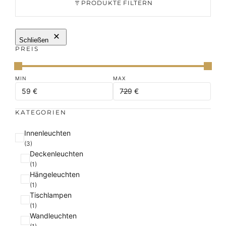
PRODUKTE FILTERN
Schließen
PREIS
KATEGORIEN
K
Innenleuchten
a
(3)
Deckenleuchten
t
(1)
e
Hängeleuchten
g
(1)
o
Tischlampen
r
(1)
i
Wandleuchten
e