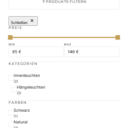
PRODUKTE FILTERN
Schließen
PREIS
KATEGORIEN
K
Innenleuchten
a
(2)
Hängeleuchten
t
(2)
e
g
FARBEN
o
F
Schwarz
r
a
(1)
i
Natural
r
e
(2)