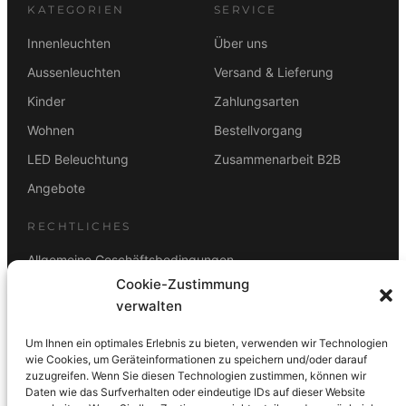
KATEGORIEN
SERVICE
Innenleuchten
Über uns
Aussenleuchten
Versand & Lieferung
Kinder
Zahlungsarten
Wohnen
Bestellvorgang
LED Beleuchtung
Zusammenarbeit B2B
Angebote
RECHTLICHES
Allgemeine Geschäftsbedingungen
Cookie-Zustimmung
Datenschutz
verwalten
Impressum
Um Ihnen ein optimales Erlebnis zu bieten, verwenden wir Technologien
Rücktrittsbelehrung
wie Cookies, um Geräteinformationen zu speichern und/oder darauf
zuzugreifen. Wenn Sie diesen Technologien zustimmen, können wir
ZAHLUNGSARTEN
Daten wie das Surfverhalten oder eindeutige IDs auf dieser Website