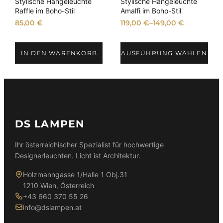
Stylische Hängeleuchte
Stylische Hängeleuchte
s
Raffle im Boho-Stil
Amalfi im Boho-Stil
o
85,00
€
119,00
€
–
149,00
€
r
t
IN DEN WARENKORB
AUSFÜHRUNG WÄHLEN
i
e
r
t
DS LAMPEN
Ihr österreichischer Spezialist für hochwertige
Designerleuchten. Licht ist Architektur.
Holzmanngasse 1/Halle 1 Obj.31
1210 Wien, Österreich
+43 660 370 55 26
info@dslampen.at