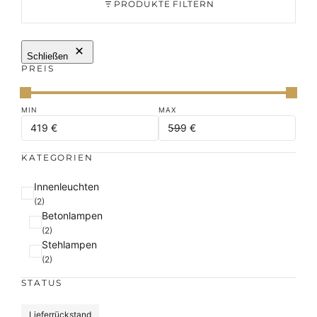
PRODUKTE FILTERN
Schließen
PREIS
KATEGORIEN
K
Innenleuchten
a
(2)
Betonlampen
t
(2)
e
Stehlampen
g
(2)
o
r
STATUS
i
e
S
Lieferrückstand