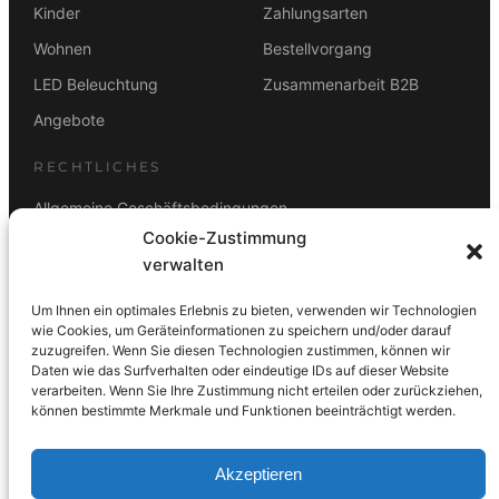
Kinder
Zahlungsarten
Wohnen
Bestellvorgang
LED Beleuchtung
Zusammenarbeit B2B
Angebote
RECHTLICHES
Allgemeine Geschäftsbedingungen
Cookie-Zustimmung
Datenschutz
verwalten
Impressum
Um Ihnen ein optimales Erlebnis zu bieten, verwenden wir Technologien
Rücktrittsbelehrung
wie Cookies, um Geräteinformationen zu speichern und/oder darauf
zuzugreifen. Wenn Sie diesen Technologien zustimmen, können wir
ZAHLUNGSARTEN
Daten wie das Surfverhalten oder eindeutige IDs auf dieser Website
verarbeiten. Wenn Sie Ihre Zustimmung nicht erteilen oder zurückziehen,
Vorkasse
Visa
Mastercard
Link
PayPal
G-Pay
können bestimmte Merkmale und Funktionen beeinträchtigt werden.
Apple Pay
Klarna
Akzeptieren