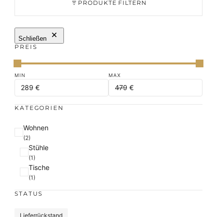
PRODUKTE FILTERN
Schließen
PREIS
KATEGORIEN
K
Wohnen
a
(2)
Stühle
t
(1)
e
Tische
g
(1)
o
r
STATUS
i
e
S
Lieferrückstand