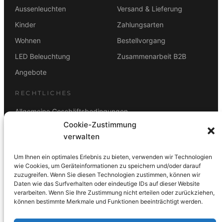
Aussenleuchten
Versand & Lieferung
Kinder
Zahlungsarten
Wohnen
Bestellvorgang
LED Beleuchtung
Zusammenarbeit B2B
Angebote
RECHTLICHES
Allgemeine Geschäftsbedingungen
Cookie-Zustimmung
Datenschutz
verwalten
Impressum
Um Ihnen ein optimales Erlebnis zu bieten, verwenden wir Technologien
Rücktrittsbelehrung
wie Cookies, um Geräteinformationen zu speichern und/oder darauf
zuzugreifen. Wenn Sie diesen Technologien zustimmen, können wir
ZAHLUNGSARTEN
Daten wie das Surfverhalten oder eindeutige IDs auf dieser Website
verarbeiten. Wenn Sie Ihre Zustimmung nicht erteilen oder zurückziehen,
Vorkasse
Visa
Mastercard
Link
PayPal
G-Pay
können bestimmte Merkmale und Funktionen beeinträchtigt werden.
Apple Pay
Klarna