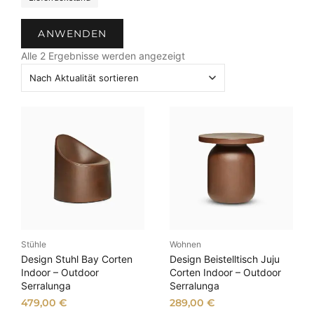
t
a
ANWENDEN
t
N
u
Alle 2 Ergebnisse werden angezeigt
a
s
c
h
A
k
t
u
a
l
i
t
ä
Stühle
Wohnen
t
Design Stuhl Bay Corten
Design Beistelltisch Juju
s
Indoor – Outdoor
Corten Indoor – Outdoor
Serralunga
Serralunga
o
r
479,00
€
289,00
€