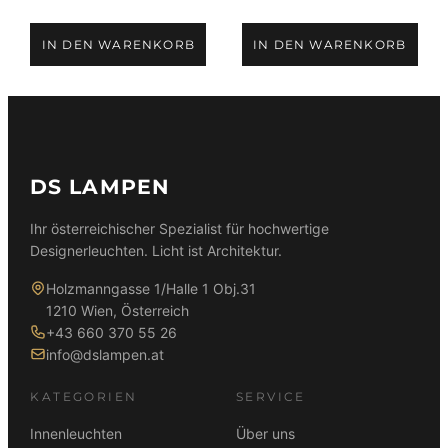
t
i
IN DEN WARENKORB
IN DEN WARENKORB
e
r
t
DS LAMPEN
Ihr österreichischer Spezialist für hochwertige
Designerleuchten. Licht ist Architektur.
Holzmanngasse 1/Halle 1 Obj.31
1210 Wien, Österreich
+43 660 370 55 26
info@dslampen.at
KATEGORIEN
SERVICE
Innenleuchten
Über uns