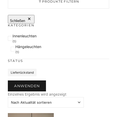
PRODUKTE FILTERN
Schließen
KATEGORIEN
K
Innenleuchten
a
(1)
Hängeleuchten
t
(1)
e
g
STATUS
o
r
S
Lieferrückstand
i
t
e
a
ANWENDEN
t
u
Einzelnes Ergebnis wird angezeigt
s