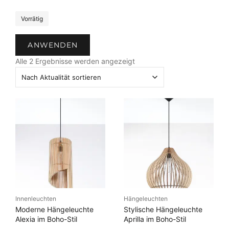
b
e
S
Vorrätig
t
a
ANWENDEN
t
N
u
Alle 2 Ergebnisse werden angezeigt
a
s
c
h
A
k
t
u
a
l
i
t
ä
Innenleuchten
Hängeleuchten
t
Moderne Hängeleuchte
Stylische Hängeleuchte
s
Alexia im Boho-Stil
Aprilla im Boho-Stil