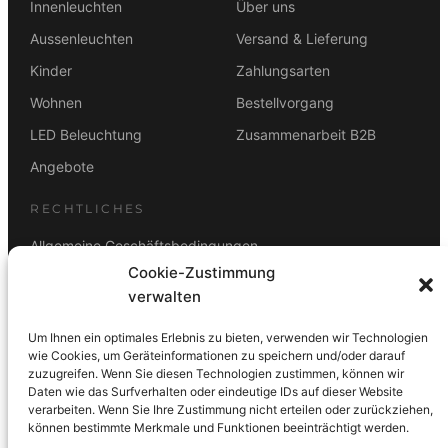
Innenleuchten
Über uns
Aussenleuchten
Versand & Lieferung
Kinder
Zahlungsarten
Wohnen
Bestellvorgang
LED Beleuchtung
Zusammenarbeit B2B
Angebote
RECHTLICHES
Allgemeine Geschäftsbedingungen
Cookie-Zustimmung
Datenschutz
verwalten
Impressum
Um Ihnen ein optimales Erlebnis zu bieten, verwenden wir Technologien
Rücktrittsbelehrung
wie Cookies, um Geräteinformationen zu speichern und/oder darauf
zuzugreifen. Wenn Sie diesen Technologien zustimmen, können wir
ZAHLUNGSARTEN
Daten wie das Surfverhalten oder eindeutige IDs auf dieser Website
verarbeiten. Wenn Sie Ihre Zustimmung nicht erteilen oder zurückziehen,
Vorkasse
Visa
Mastercard
Link
PayPal
G-Pay
können bestimmte Merkmale und Funktionen beeinträchtigt werden.
Apple Pay
Klarna