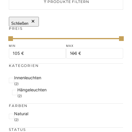
PRODUKTE FILTERN
Schließen
PREIS
KATEGORIEN
K
Innenleuchten
a
(2)
Hängeleuchten
t
(2)
e
g
FARBEN
o
F
Natural
r
a
(2)
i
r
e
STATUS