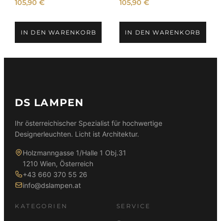
o
105,90
€
105,90
€
r
t
IN DEN WARENKORB
IN DEN WARENKORB
i
e
r
t
DS LAMPEN
Ihr österreichischer Spezialist für hochwertige
Designerleuchten. Licht ist Architektur.
Holzmanngasse 1/Halle 1 Obj.31
1210 Wien, Österreich
+43 660 370 55 26
info@dslampen.at
KATEGORIEN
SERVICE