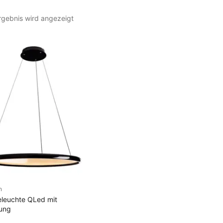
rgebnis wird angezeigt
n
N DEN WARENKORB
leuchte QLed mit
ung