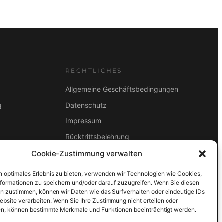
RECHTLICHES
Allgemeine Geschäftsbedingungen
g
Datenschutz
Impressum
Rücktrittsbelehrung
2B
Cookie-Zustimmung verwalten
ZAHLUNGSARTEN
Vorkasse
Visa
Mastercard
Link
n optimales Erlebnis zu bieten, verwenden wir Technologien wie Cookies,
formationen zu speichern und/oder darauf zuzugreifen. Wenn Sie diesen
PayPal
G-Pay
Apple Pay
Klarna
n zustimmen, können wir Daten wie das Surfverhalten oder eindeutige IDs
ebsite verarbeiten. Wenn Sie Ihre Zustimmung nicht erteilen oder
n, können bestimmte Merkmale und Funktionen beeinträchtigt werden.