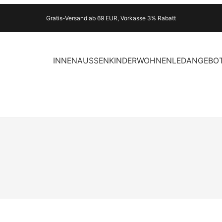
Gratis-Versand ab 69 EUR, Vorkasse 3% Rabatt
INNEN
AUSSEN
KINDER
WOHNEN
LED
ANGEBO