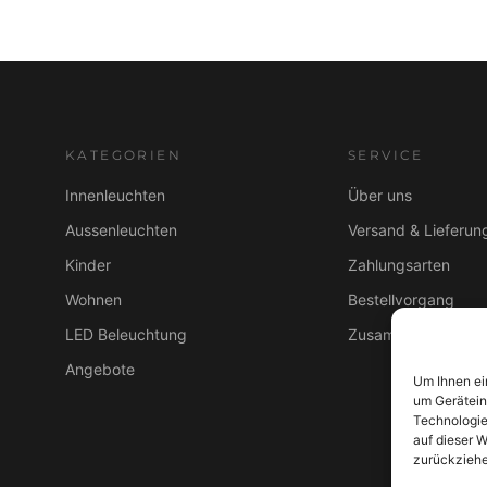
KATEGORIEN
SERVICE
Innenleuchten
Über uns
Aussenleuchten
Versand & Lieferun
Kinder
Zahlungsarten
Wohnen
Bestellvorgang
LED Beleuchtung
Zusammenarbeit B
Angebote
Um Ihnen ei
um Gerätein
Technologie
auf dieser W
zurückziehe