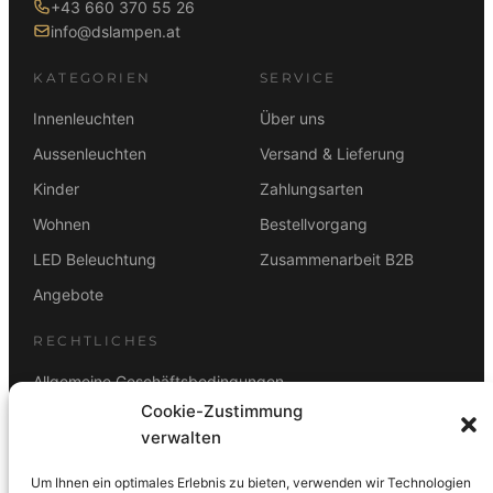
+43 660 370 55 26
info@dslampen.at
KATEGORIEN
SERVICE
Innenleuchten
Über uns
Aussenleuchten
Versand & Lieferung
Kinder
Zahlungsarten
Wohnen
Bestellvorgang
LED Beleuchtung
Zusammenarbeit B2B
Angebote
RECHTLICHES
Allgemeine Geschäftsbedingungen
Cookie-Zustimmung
Datenschutz
verwalten
Impressum
Um Ihnen ein optimales Erlebnis zu bieten, verwenden wir Technologien
Rücktrittsbelehrung