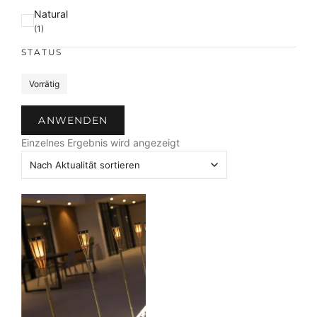
F
Natural
a
(1)
r
STATUS
b
e
S
Vorrätig
t
a
ANWENDEN
t
u
Einzelnes Ergebnis wird angezeigt
s