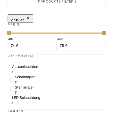
PRODUKTE FILTERN
Schließen
PREIS
KATEGORIEN
K
Aussenleuchten
a
(1)
Solarlampen
t
(1)
e
Stehlampen
g
(1)
o
LED Beleuchtung
r
(1)
i
e
FARBEN