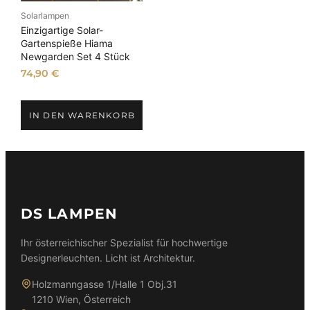
Solarlampen
Einzigartige Solar-
Gartenspieße Hiama
Newgarden Set 4 Stück
74,90
€
IN DEN WARENKORB
DS LAMPEN
Ihr österreichischer Spezialist für hochwertige
Designerleuchten. Licht ist Architektur.
Holzmanngasse 1/Halle 1 Obj.31
1210 Wien, Österreich