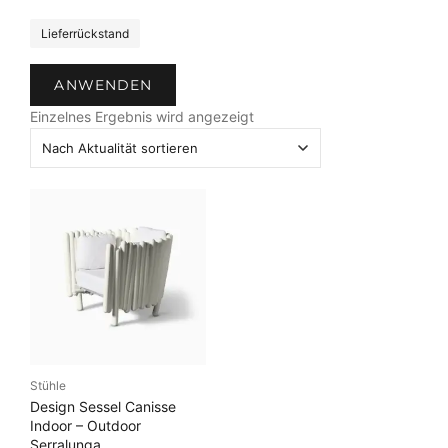
S
Lieferrückstand
t
a
ANWENDEN
t
u
Einzelnes Ergebnis wird angezeigt
s
Stühle
Design Sessel Canisse
Indoor – Outdoor
Serralunga