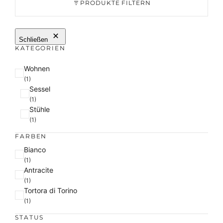
PRODUKTE FILTERN
Schließen
KATEGORIEN
K
Wohnen
a
(1)
Sessel
t
(1)
e
Stühle
g
(1)
o
r
FARBEN
i
F
Bianco
e
a
(1)
Antracite
r
(1)
b
Tortora di Torino
e
(1)
STATUS