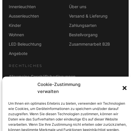
Innenleuchten
Über uns
Aussenleuchten
Versand & Lieferung
Kinder
Zahlungsarten
Wohnen
Bestellvorgang
LED Beleuchtung
Zusammenarbeit B2B
Angebote
RECHTLICHES
Allgemeine Geschäftsbedingungen
Cookie-Zustimmung
Datenschutz
verwalten
Impressum
Um Ihnen ein optimales Erlebnis zu bieten, verwenden wir Technologien
Rücktrittsbelehrung
wie Cookies, um Geräteinformationen zu speichern und/oder darauf
zuzugreifen. Wenn Sie diesen Technologien zustimmen, können wir
ZAHLUNGSARTEN
Daten wie das Surfverhalten oder eindeutige IDs auf dieser Website
verarbeiten. Wenn Sie Ihre Zustimmung nicht erteilen oder zurückziehen,
Vorkasse
Visa
Mastercard
Link
PayPal
G-Pay
können bestimmte Merkmale und Funktionen beeinträchtigt werden.