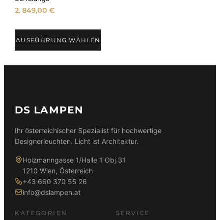
2. 849,00
€
AUSFÜHRUNG WÄHLEN
DS LAMPEN
Ihr österreichischer Spezialist für hochwertige
Designerleuchten. Licht ist Architektur.
Holzmanngasse 1/Halle 1 Obj.31
1210 Wien, Österreich
+43 660 370 55 26
info@dslampen.at
KATEGORIEN
SERVICE