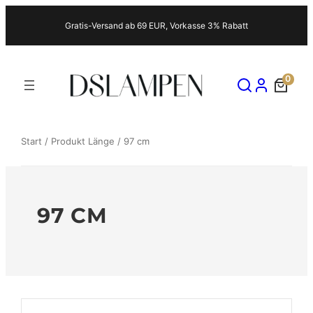
Zum
Gratis-Versand ab 69 EUR, Vorkasse 3% Rabatt
Inhalt
springen
0
Start
/ Produkt Länge / 97 cm
97 CM