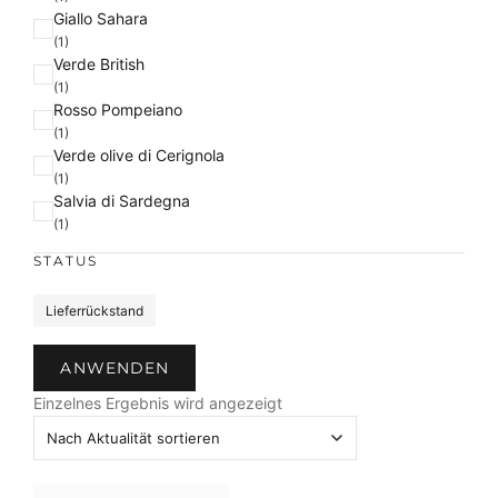
Giallo Sahara
(1)
Verde British
(1)
Rosso Pompeiano
(1)
Verde olive di Cerignola
(1)
Salvia di Sardegna
(1)
STATUS
S
Lieferrückstand
t
a
ANWENDEN
t
u
Einzelnes Ergebnis wird angezeigt
s