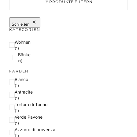
PRODUKTE FILTERN
Schließen
KATEGORIEN
K
Wohnen
a
(1)
Bänke
t
(1)
e
g
FARBEN
o
F
Bianco
r
a
(1)
i
Antracite
r
e
(1)
b
Tortora di Torino
e
(1)
Verde Pavone
(1)
Azzurro di provenza
(1)