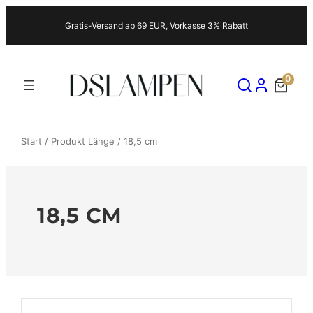
Zum
Gratis-Versand ab 69 EUR, Vorkasse 3% Rabatt
Inhalt
springen
0
Start
/ Produkt Länge / 18,5 cm
18,5 CM