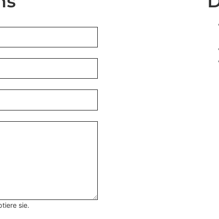
ns
iere sie.