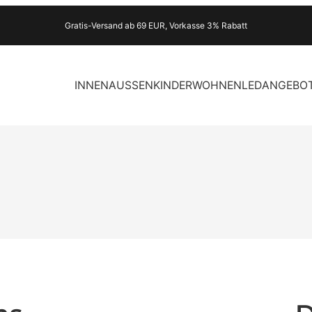
Gratis-Versand ab 69 EUR, Vorkasse 3% Rabatt
INNEN
AUSSEN
KINDER
WOHNEN
LED
ANGEBO