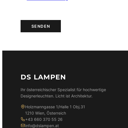
SENDEN
DS LAMPEN
Ihr österreichischer Spezialist für hochwertige
Designerleuchten. Licht ist Architektur.
Holzmanngasse 1/Halle 1 Obj.31
1210 Wien, Österreich
+43 660 370 55 26
info@dslampen.at