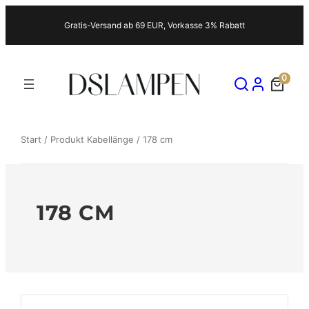
Zum
Gratis-Versand ab 69 EUR, Vorkasse 3% Rabatt
Inhalt
springen
0
Start
/ Produkt Kabellänge / 178 cm
178 CM