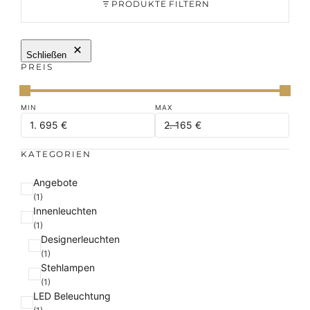
PRODUKTE FILTERN
Schließen
PREIS
KATEGORIEN
K
Angebote
a
(1)
Innenleuchten
t
(1)
e
Designerleuchten
g
(1)
o
Stehlampen
r
(1)
i
LED Beleuchtung
e