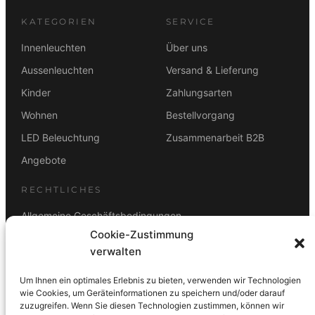
KATEGORIEN
SERVICE
Innenleuchten
Über uns
Aussenleuchten
Versand & Lieferung
Kinder
Zahlungsarten
Wohnen
Bestellvorgang
LED Beleuchtung
Zusammenarbeit B2B
Angebote
RECHTLICHES
Allgemeine Geschäftsbedingungen
Cookie-Zustimmung
Datenschutz
verwalten
Impressum
Um Ihnen ein optimales Erlebnis zu bieten, verwenden wir Technologien
Rücktrittsbelehrung
wie Cookies, um Geräteinformationen zu speichern und/oder darauf
zuzugreifen. Wenn Sie diesen Technologien zustimmen, können wir
ZAHLUNGSARTEN