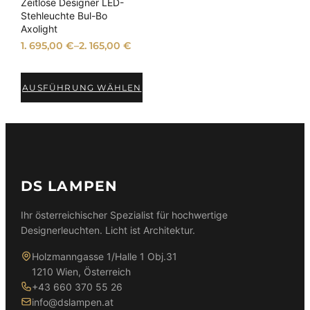
e
Zeitlose Designer LED-
b
Stehleuchte Bul-Bo
o
Axolight
t
1. 695,00
€
–
2. 165,00
€
AUSFÜHRUNG WÄHLEN
DS LAMPEN
Ihr österreichischer Spezialist für hochwertige
Designerleuchten. Licht ist Architektur.
Holzmanngasse 1/Halle 1 Obj.31
1210 Wien, Österreich
+43 660 370 55 26
info@dslampen.at