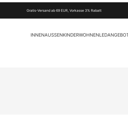
Gratis-Versand ab 69 EUR, Vorkasse 3% Rabatt
INNEN
AUSSEN
KINDER
WOHNEN
LED
ANGEBO