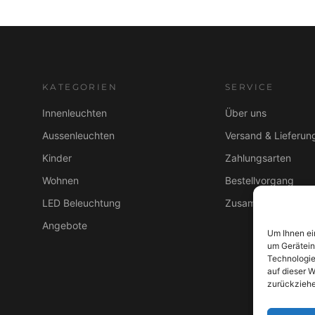
KATEGORIEN
SERVICE
Innenleuchten
Über uns
Aussenleuchten
Versand & Lieferun
Kinder
Zahlungsarten
Wohnen
Bestellvorgang
LED Beleuchtung
Zusammenarbeit B
Angebote
Um Ihnen ei
um Gerätein
Technologie
auf dieser W
zurückziehe