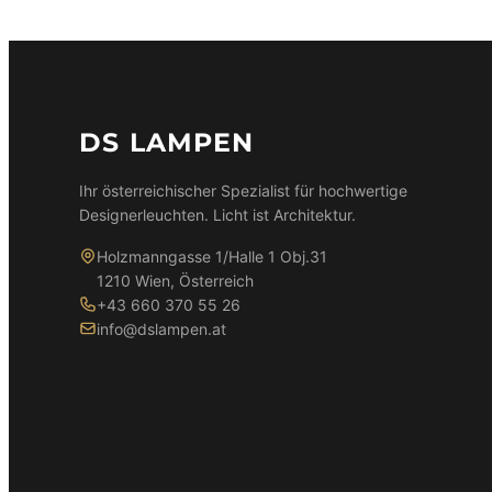
DS LAMPEN
Ihr österreichischer Spezialist für hochwertige
Designerleuchten. Licht ist Architektur.
Holzmanngasse 1/Halle 1 Obj.31
1210 Wien, Österreich
+43 660 370 55 26
info@dslampen.at