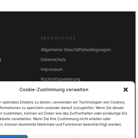
RECHTLICHES
Allgemeine Geschäftsbedingungen
g
Datenschutz
Impressum
Rücktrittsbelehrung
2B
Cookie-Zustimmung verwalten
ZAHLUNGSARTEN
Vorkasse
Visa
Mastercard
Link
n optimales Erlebnis zu bieten, verwenden wir Technologien wie Cookies,
formationen zu speichern und/oder darauf zuzugreifen. Wenn Sie diesen
PayPal
G-Pay
Apple Pay
Klarna
n zustimmen, können wir Daten wie das Surfverhalten oder eindeutige IDs
ebsite verarbeiten. Wenn Sie Ihre Zustimmung nicht erteilen oder
n, können bestimmte Merkmale und Funktionen beeinträchtigt werden.