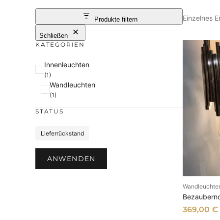
Einzelnes E
Produkte filtern
Schließen
KATEGORIEN
K
Innenleuchten
(1)
a
Wandleuchten
t
(1)
e
STATUS
g
o
S
Lieferrückstand
r
t
i
a
ANWENDEN
e
t
u
Wandleuchte
I
s
Bezaubern
369,00
€