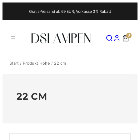
Zum
Gratis-Versand ab 69 EUR, Vorkasse 3% Rabatt
Inhalt
springen
0
Start
/ Produkt Höhe / 22 cm
22 CM