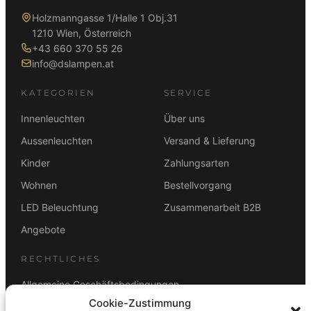
Holzmanngasse 1/Halle 1 Obj.31
1210 Wien, Österreich
+43 660 370 55 26
info@dslampen.at
KATEGORIEN
SERVICE
Innenleuchten
Über uns
Aussenleuchten
Versand & Lieferung
Kinder
Zahlungsarten
Wohnen
Bestellvorgang
LED Beleuchtung
Zusammenarbeit B2B
Angebote
RECHTLICHES
Allgemeine Geschäftsbedingungen
Cookie-Zustimmung
Datenschutz