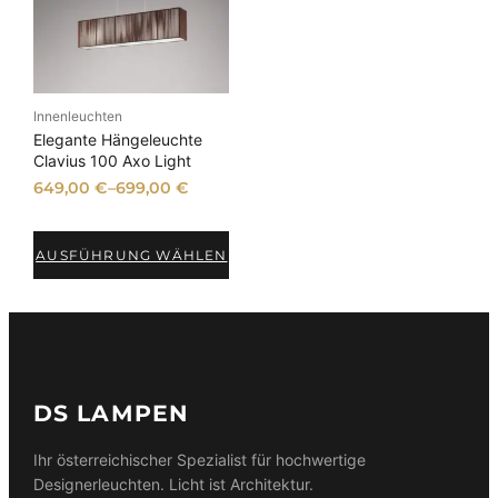
k
t
i
m
A
n
Innenleuchten
g
e
Elegante Hängeleuchte
b
Clavius 100 Axo Light
o
649,00
€
–
699,00
€
t
AUSFÜHRUNG WÄHLEN
DS LAMPEN
Ihr österreichischer Spezialist für hochwertige
Designerleuchten. Licht ist Architektur.