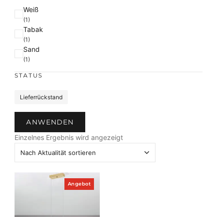
F
Weiß
a
(1)
Tabak
r
(1)
b
Sand
e
(1)
STATUS
S
Lieferrückstand
t
a
ANWENDEN
t
u
Einzelnes Ergebnis wird angezeigt
s
P
Angebot
r
o
d
u