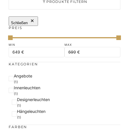
PRODUKTE FILTERN
Schließen
PREIS
KATEGORIEN
K
Angebote
a
(1)
Innenleuchten
t
(1)
e
Designerleuchten
g
(1)
o
Hängeleuchten
r
(1)
i
e
FARBEN