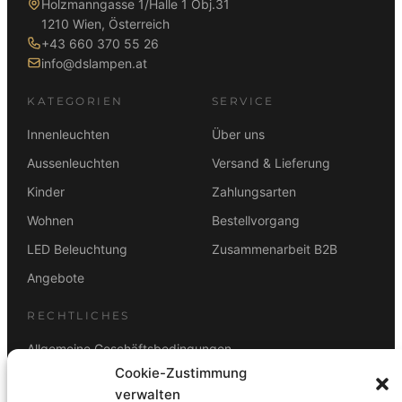
Holzmanngasse 1/Halle 1 Obj.31
1210 Wien, Österreich
+43 660 370 55 26
info@dslampen.at
KATEGORIEN
SERVICE
Innenleuchten
Über uns
Aussenleuchten
Versand & Lieferung
Kinder
Zahlungsarten
Wohnen
Bestellvorgang
LED Beleuchtung
Zusammenarbeit B2B
Angebote
RECHTLICHES
Allgemeine Geschäftsbedingungen
Cookie-Zustimmung
Datenschutz
verwalten