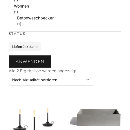
(1)
Wohnen
(1)
Betonwaschbecken
(1)
STATUS
S
Lieferrückstand
t
a
ANWENDEN
t
N
u
Alle 2 Ergebnisse werden angezeigt
a
s
c
h
A
k
t
u
a
l