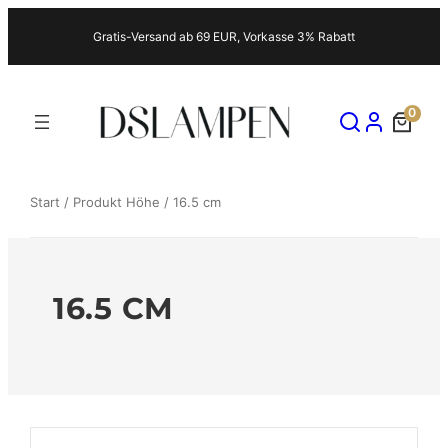
Zum
Gratis-Versand ab 69 EUR, Vorkasse 3% Rabatt
Inhalt
springen
0
Start
/ Produkt Höhe / 16.5 cm
16.5 CM