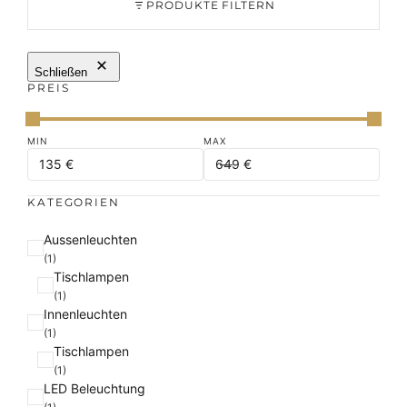
PRODUKTE FILTERN
Schließen
PREIS
KATEGORIEN
K
Aussenleuchten
a
(1)
Tischlampen
t
(1)
e
Innenleuchten
g
(1)
o
Tischlampen
r
(1)
i
LED Beleuchtung
e