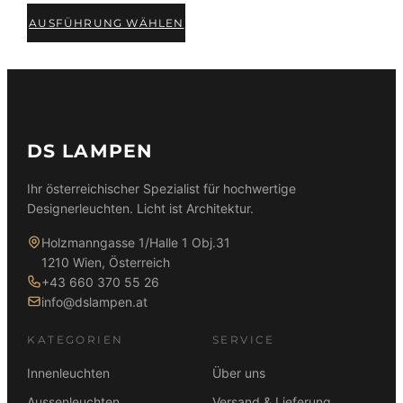
AUSFÜHRUNG WÄHLEN
DS LAMPEN
Ihr österreichischer Spezialist für hochwertige
Designerleuchten. Licht ist Architektur.
Holzmanngasse 1/Halle 1 Obj.31
1210 Wien, Österreich
+43 660 370 55 26
info@dslampen.at
KATEGORIEN
SERVICE
Innenleuchten
Über uns
Aussenleuchten
Versand & Lieferung