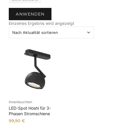
t
a
ANWENDEN
t
u
Einzelnes Ergebnis wird angezeigt
s
Innenleuchten
LED-Spot Hoshi für 3-
Phasen Stromschiene
99,90
€