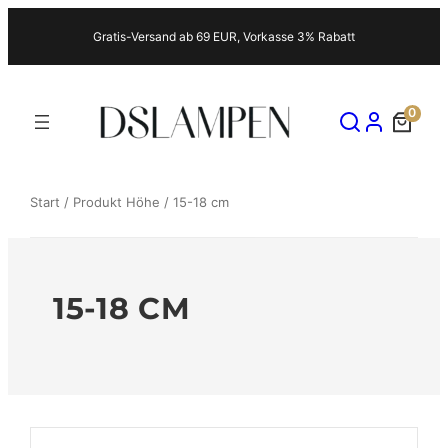
Zum
Gratis-Versand ab 69 EUR, Vorkasse 3% Rabatt
Inhalt
springen
0
Start
/ Produkt Höhe / 15-18 cm
15-18 CM