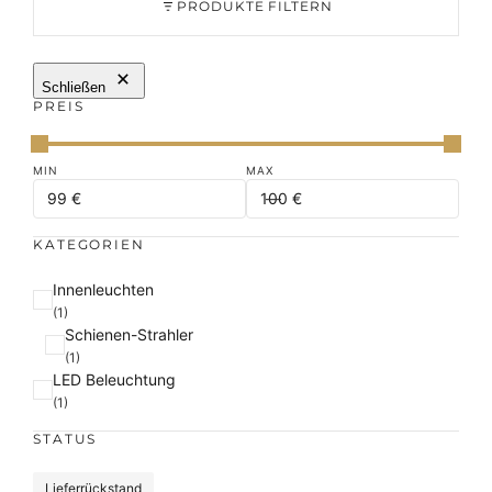
PRODUKTE FILTERN
Schließen
PREIS
KATEGORIEN
K
Innenleuchten
a
(1)
Schienen-Strahler
t
(1)
e
LED Beleuchtung
g
(1)
o
r
STATUS
i
e
S
Lieferrückstand