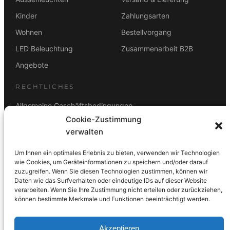
Kinder
Zahlungsarten
Wohnen
Bestellvorgang
LED Beleuchtung
Zusammenarbeit B2B
Angebote
RECHTLICHES
Allgemeine Geschäftsbedingungen
Cookie-Zustimmung
Datenschutz
verwalten
Impressum
Um Ihnen ein optimales Erlebnis zu bieten, verwenden wir Technologien
Rücktrittsbelehrung
wie Cookies, um Geräteinformationen zu speichern und/oder darauf
zuzugreifen. Wenn Sie diesen Technologien zustimmen, können wir
ZAHLUNGSARTEN
Daten wie das Surfverhalten oder eindeutige IDs auf dieser Website
verarbeiten. Wenn Sie Ihre Zustimmung nicht erteilen oder zurückziehen,
Vorkasse
Visa
Mastercard
Link
PayPal
G-Pay
können bestimmte Merkmale und Funktionen beeinträchtigt werden.
Apple Pay
Klarna
Akzeptieren