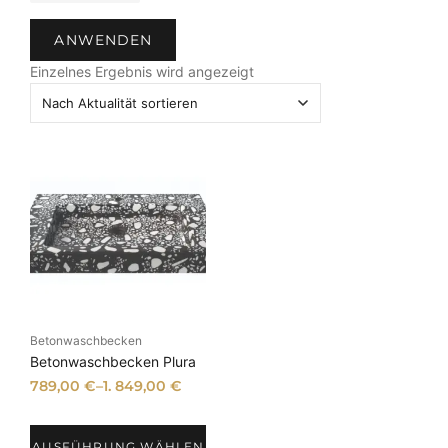
i
t
e
a
ANWENDEN
t
u
Einzelnes Ergebnis wird angezeigt
s
Betonwaschbecken
Betonwaschbecken Plura
789,00
€
–
1. 849,00
€
AUSFÜHRUNG WÄHLEN