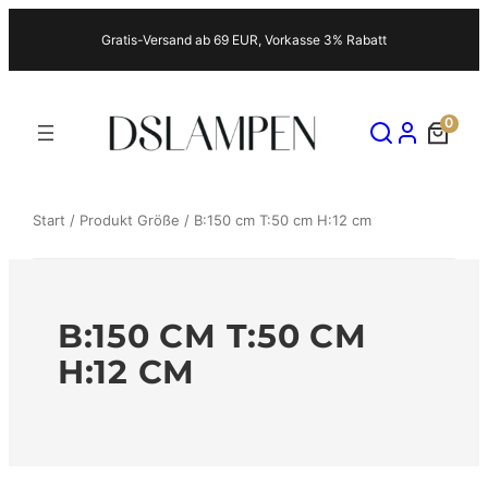
Zum
Gratis-Versand ab 69 EUR, Vorkasse 3% Rabatt
Inhalt
springen
0
Start
/ Produkt Größe / B:150 cm T:50 cm H:12 cm
B:150 CM T:50 CM
H:12 CM