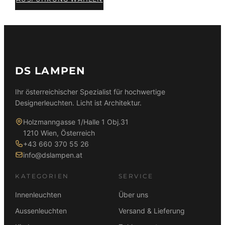
DS LAMPEN
Ihr österreichischer Spezialist für hochwertige
Designerleuchten. Licht ist Architektur.
Holzmanngasse 1/Halle 1 Obj.31
1210 Wien, Österreich
+43 660 370 55 26
info@dslampen.at
KATEGORIEN
SERVICE
Innenleuchten
Über uns
Aussenleuchten
Versand & Lieferung