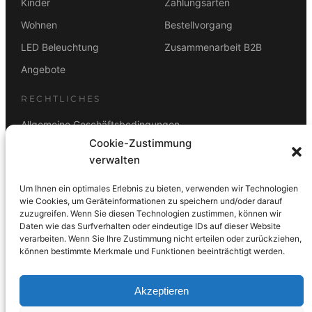
Kinder
Zahlungsarten
Wohnen
Bestellvorgang
LED Beleuchtung
Zusammenarbeit B2B
Angebote
RECHTLICHES
Allgemeine Geschäftsbedingungen
Cookie-Zustimmung
Datenschutz
verwalten
Impressum
Um Ihnen ein optimales Erlebnis zu bieten, verwenden wir Technologien
Rücktrittsbelehrung
wie Cookies, um Geräteinformationen zu speichern und/oder darauf
zuzugreifen. Wenn Sie diesen Technologien zustimmen, können wir
ZAHLUNGSARTEN
Daten wie das Surfverhalten oder eindeutige IDs auf dieser Website
verarbeiten. Wenn Sie Ihre Zustimmung nicht erteilen oder zurückziehen,
Vorkasse
Visa
Mastercard
Link
PayPal
G-Pay
können bestimmte Merkmale und Funktionen beeinträchtigt werden.
Apple Pay
Klarna
Akzeptieren