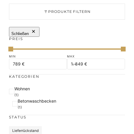
PRODUKTE FILTERN
Schließen
PREIS
KATEGORIEN
K
Wohnen
a
(1)
Betonwaschbecken
t
(1)
e
g
STATUS
o
r
S
Lieferrückstand