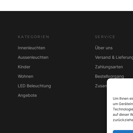
KATEGORIEN
SERVICE
Innenleuchten
Über uns
Aussenleuchten
Versand & Lieferun
Kinder
Zahlungsarten
Wohnen
Bestellvorgang
LED Beleuchtung
Zusammenarbeit B
Angebote
Um Ihnen ei
um Gerätein
Technologie
auf dieser W
zurückziehe