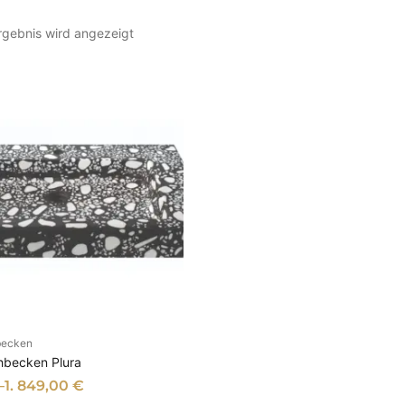
rgebnis wird angezeigt
becken
SFÜHRUNG WÄHLEN
becken Plura
–
1. 849,00
€