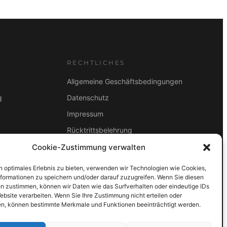
RECHTLICHES
Allgemeine Geschäftsbedingungen
g
Datenschutz
Impressum
Rücktrittsbelehrung
2B
Cookie-Zustimmung verwalten
ZAHLUNGSARTEN
Vorkasse
Visa
Mastercard
Link
n optimales Erlebnis zu bieten, verwenden wir Technologien wie Cookies,
formationen zu speichern und/oder darauf zuzugreifen. Wenn Sie diesen
PayPal
G-Pay
Apple Pay
Klarna
n zustimmen, können wir Daten wie das Surfverhalten oder eindeutige IDs
ebsite verarbeiten. Wenn Sie Ihre Zustimmung nicht erteilen oder
n, können bestimmte Merkmale und Funktionen beeinträchtigt werden.