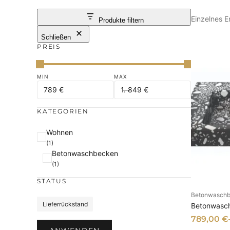
Einzelnes E
Produkte filtern
Schließen
PREIS
KATEGORIEN
K
Wohnen
(1)
a
Betonwaschbecken
t
(1)
e
STATUS
g
Betonwasch
o
AU
S
Lieferrückstand
Betonwasch
r
t
789,00
€
i
a