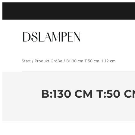
Zum
Inhalt
springen
Start
/ Produkt Größe / B:130 cm T:50 cm H:12 cm
B:130 CM T:50 C