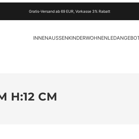
Gratis-Versand ab 69 EUR, Vorkasse 3% Rabatt
INNEN
AUSSEN
KINDER
WOHNEN
LED
ANGEBO
M H:12 CM