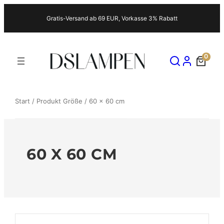
Zum
Gratis-Versand ab 69 EUR, Vorkasse 3% Rabatt
Inhalt
springen
0
Start
/ Produkt Größe / 60 x 60 cm
60 X 60 CM