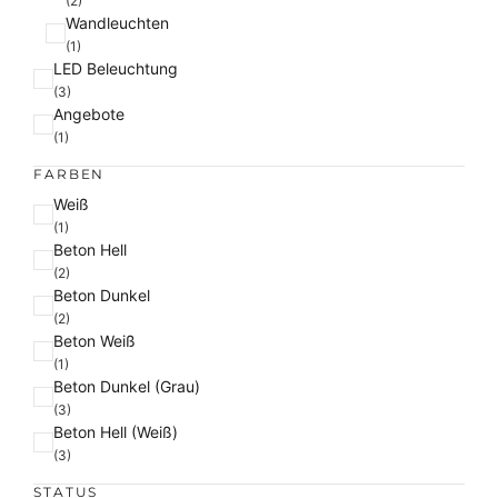
(2)
Wandleuchten
(1)
LED Beleuchtung
(3)
Angebote
(1)
FARBEN
F
Weiß
a
(1)
Beton Hell
r
(2)
b
Beton Dunkel
e
(2)
Beton Weiß
(1)
Beton Dunkel (Grau)
(3)
Beton Hell (Weiß)
(3)
STATUS