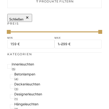
PRODUKTE FILTERN
Schließen
PREIS
KATEGORIEN
K
Innenleuchten
a
(5)
Betonlampen
t
(4)
e
Deckenleuchten
g
(3)
o
Designerleuchten
r
(1)
i
Hängeleuchten
e