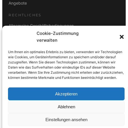
Angebote
RECHTLICHES
Allgemeine Geschäftsbedingungen
Cookie-Zustimmung
Datenschutz
verwalten
Impressum
Um Ihnen ein optimales Erlebnis zu bieten, verwenden wir Technologien
Rücktrittsbelehrung
wie Cookies, um Geräteinformationen zu speichern und/oder darauf
zuzugreifen. Wenn Sie diesen Technologien zustimmen, können wir
ZAHLUNGSARTEN
Daten wie das Surfverhalten oder eindeutige IDs auf dieser Website
verarbeiten. Wenn Sie Ihre Zustimmung nicht erteilen oder zurückziehen,
Vorkasse
Visa
Mastercard
Link
PayPal
G-Pay
können bestimmte Merkmale und Funktionen beeinträchtigt werden.
Apple Pay
Klarna
Akzeptieren
Ablehnen
© 2026 DS Lampen GmbH. Alle Rechte vorbehalten.
Einstellungen ansehen
Made with care in Wien 🇦🇹