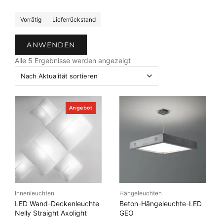
S
Vorrätig
Lieferrückstand
t
a
ANWENDEN
t
N
u
Alle 5 Ergebnisse werden angezeigt
a
s
c
h
A
P
Angebot
k
r
o
t
d
u
u
a
k
t
l
i
i
m
t
A
n
ä
Innenleuchten
Hängeleuchten
g
t
e
LED Wand-Deckenleuchte
Beton-Hängeleuchte-LED
b
s
Nelly Straight Axolight
GEO
o