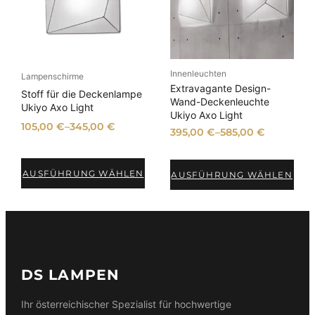
a
k
k
t
t
l
i
i
i
m
m
t
A
A
n
n
ä
Innenleuchten
g
g
Lampenschirme
t
e
e
Extravagante Design-
Stoff für die Deckenlampe
b
b
s
Wand-Deckenleuchte
Ukiyo Axo Light
o
o
Ukiyo Axo Light
o
t
t
105,00
€
–
345,00
€
r
395,00
€
–
585,00
€
t
i
AUSFÜHRUNG WÄHLEN
AUSFÜHRUNG WÄHLEN
e
r
t
DS LAMPEN
Ihr österreichischer Spezialist für hochwertige