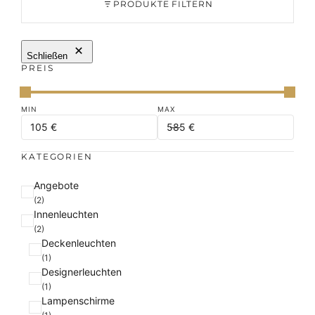
PRODUKTE FILTERN
Schließen
PREIS
KATEGORIEN
K
Angebote
a
(2)
Innenleuchten
t
(2)
e
Deckenleuchten
g
(1)
o
Designerleuchten
r
(1)
i
Lampenschirme
e