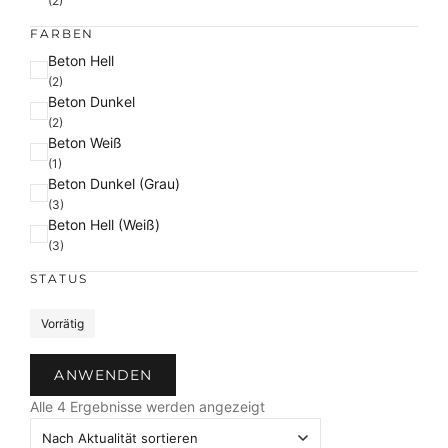
(2)
FARBEN
F
Beton Hell
a
(2)
Beton Dunkel
r
(2)
b
Beton Weiß
e
(1)
Beton Dunkel (Grau)
(3)
Beton Hell (Weiß)
(3)
STATUS
S
Vorrätig
t
a
ANWENDEN
t
N
u
Alle 4 Ergebnisse werden angezeigt
a
s