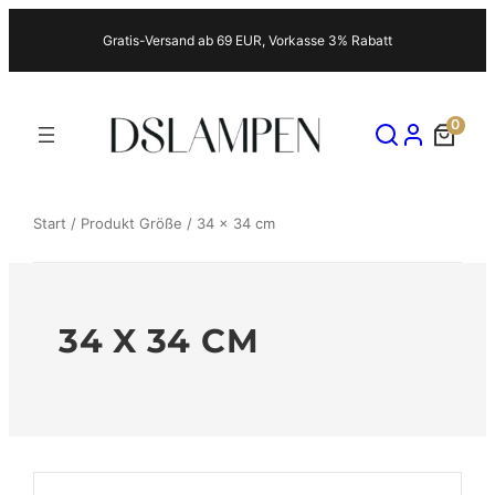
Zum
Gratis-Versand ab 69 EUR, Vorkasse 3% Rabatt
Inhalt
springen
0
Start
/ Produkt Größe / 34 x 34 cm
34 X 34 CM