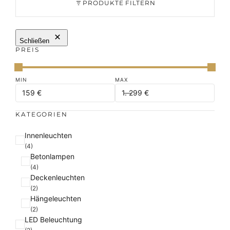
PRODUKTE FILTERN
Schließen
PREIS
KATEGORIEN
K
Innenleuchten
a
(4)
Betonlampen
t
(4)
e
Deckenleuchten
g
(2)
o
Hängeleuchten
r
(2)
i
LED Beleuchtung
e