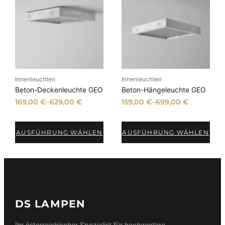
Innenleuchten
Innenleuchten
Beton-Deckenleuchte GEO
Beton-Hängeleuchte GEO
169,00
€
–
629,00
€
159,00
€
–
699,00
€
AUSFÜHRUNG WÄHLEN
AUSFÜHRUNG WÄHLEN
DS LAMPEN
Ihr österreichischer Spezialist für hochwertige