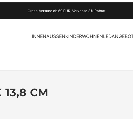
Gratis-Versand ab 69 EUR, Vorkasse 3% Rabatt
INNEN
AUSSEN
KINDER
WOHNEN
LED
ANGEBO
X 13,8 CM