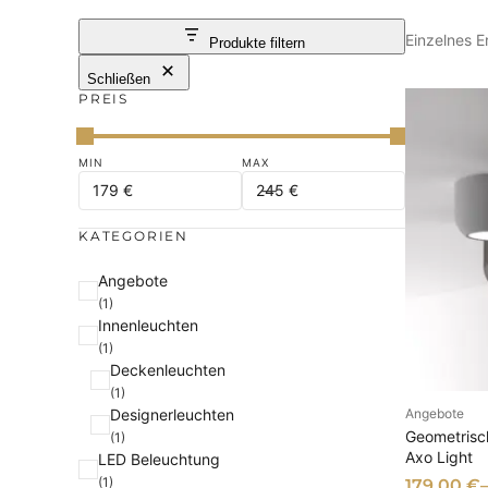
Einzelnes E
Produkte filtern
Schließen
PREIS
KATEGORIEN
K
Angebote
(1)
a
Innenleuchten
t
(1)
e
Deckenleuchten
g
(1)
Designerleuchten
Angebote
o
AU
Geometrisc
(1)
r
Axo Light
LED Beleuchtung
i
(1)
179,00
€