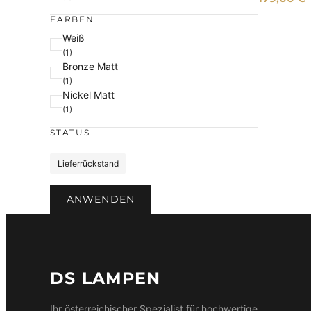
e
FARBEN
F
Weiß
(1)
a
Bronze Matt
r
(1)
b
Nickel Matt
e
(1)
STATUS
S
Lieferrückstand
t
a
ANWENDEN
t
u
s
DS LAMPEN
Ihr österreichischer Spezialist für hochwertige