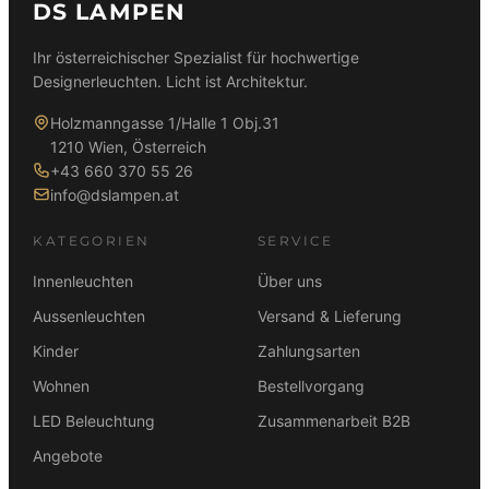
DS LAMPEN
i
P
0
i
P
c
r
0
c
r
h
e
Ihr österreichischer Spezialist für hochwertige
h
e
e
i
Designerleuchten. Licht ist Architektur.
€
e
i
r
s
r
s
Holzmanngasse 1/Halle 1 Obj.31
P
i
P
i
1210 Wien, Österreich
r
s
r
s
+43 660 370 55 26
e
t
e
t
info@dslampen.at
i
:
i
:
s
8
s
2
KATEGORIEN
SERVICE
w
9
w
8
a
9
a
5
Innenleuchten
Über uns
r
,
r
,
Aussenleuchten
Versand & Lieferung
:
0
:
0
1
0
Kinder
Zahlungsarten
3
0
.
1
Wohnen
Bestellvorgang
0
€
9
€
0
.
LED Beleuchtung
Zusammenarbeit B2B
,
.
9
0
Angebote
,
0
0