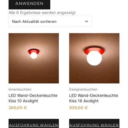
ANWENDEN
t
N
u
Alle 6 Ergebnisse werden angezeigt
a
s
c
h
A
k
t
u
a
l
i
t
ä
Innenleuchten
Designerleuchten
t
LED Wand-Deckenleuchte
LED Wand-Deckenleuchte
s
Kiss 10 Axolight
Kiss 16 Axolight
o
269,00
€
309,00
€
r
t
AUSFÜHRUNG WÄHLEN
AUSFÜHRUNG WÄHLEN
i