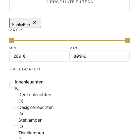
PRODUKTE FILTERN
Schließen
PREIS
KATEGORIEN
K
Innenleuchten
a
(6)
Deckenleuchten
t
(3)
e
Designerleuchten
g
(6)
o
Stehlampen
r
(2)
i
Tischlampen
e