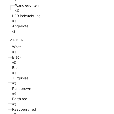
(1)
Wandleuchten
(3)
LED Beleuchtung
(6)
Angebote
(3)
FARBEN
F
White
a
(6)
Black
r
(6)
b
Blue
e
(6)
Turquoise
(6)
Rust brown
(6)
Earth red
(6)
Raspberry red