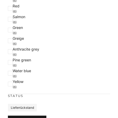
(6)
Red
(6)
Salmon
(6)
Green
(6)
Greige
(6)
Anthracite grey
(6)
Pine green
(6)
Water blue
(6)
Yellow
(6)
STATUS
S
Lieferrückstand
t
a