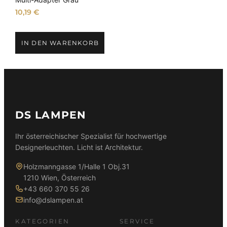
10,19
€
IN DEN WARENKORB
DS LAMPEN
Ihr österreichischer Spezialist für hochwertige
Designerleuchten. Licht ist Architektur.
Holzmanngasse 1/Halle 1 Obj.31
1210 Wien, Österreich
+43 660 370 55 26
info@dslampen.at
KATEGORIEN
SERVICE