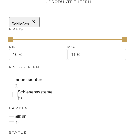
PRODUKTE FILTERN
Schließen
PREIS
KATEGORIEN
K
Innenleuchten
a
(1)
Schienensysteme
t
(1)
e
g
FARBEN
o
F
Silber
r
a
(1)
i
r
e
STATUS