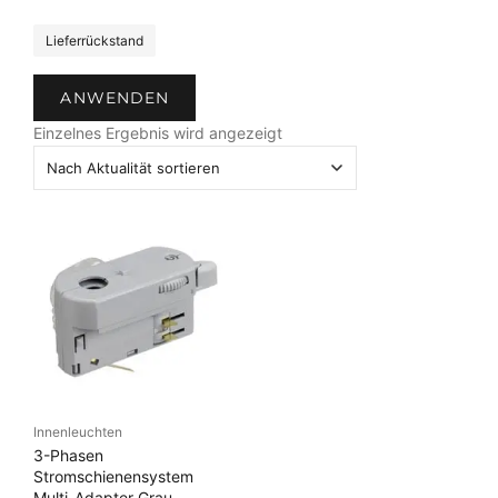
b
e
S
Lieferrückstand
t
a
ANWENDEN
t
u
Einzelnes Ergebnis wird angezeigt
s
Innenleuchten
3-Phasen
Stromschienensystem
Multi-Adapter Grau