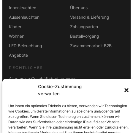
Innenleuchten
Über uns
Aussenleuchten
Versand & Lieferung
Kinder
Zahlungsarten
Wohnen
Bestellvorgang
LED Beleuchtung
Zusammenarbeit B2B
Angebote
RECHTLICHES
Allgemeine Geschäftsbedingungen
Cookie-Zustimmung
Datenschutz
verwalten
Impressum
Um Ihnen ein optimales Erlebnis zu bieten, verwenden wir Technologien
Rücktrittsbelehrung
wie Cookies, um Geräteinformationen zu speichern und/oder darauf
zuzugreifen. Wenn Sie diesen Technologien zustimmen, können wir
ZAHLUNGSARTEN
Daten wie das Surfverhalten oder eindeutige IDs auf dieser Website
verarbeiten. Wenn Sie Ihre Zustimmung nicht erteilen oder zurückziehen,
Vorkasse
Visa
Mastercard
Link
PayPal
G-Pay
können bestimmte Merkmale und Funktionen beeinträchtigt werden.