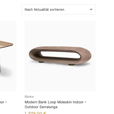
Bänke
EN
AUSFÜHRUNG WÄHLEN
or –
Modern Bank Loop Moleskin Indoor –
Outdoor Serralunga
1. 579,00
€