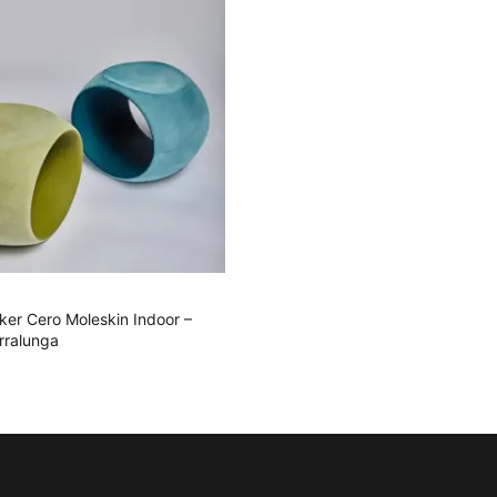
SFÜHRUNG WÄHLEN
ker Cero Moleskin Indoor –
rralunga