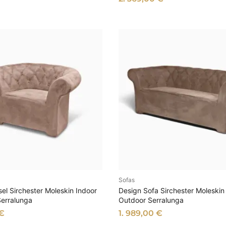
e
r
t
Sofas
SFÜHRUNG WÄHLEN
AUSFÜHRUNG WÄHL
el Sirchester Moleskin Indoor
Design Sofa Sirchester Moleskin
Serralunga
Outdoor Serralunga
€
1. 989,00
€