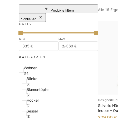
Alle 16 Er
Produkte filtern
Schließen
PREIS
KATEGORIEN
K
Wohnen
(14)
a
Bänke
t
(2)
e
Blumentöpfe
g
(2)
Hocker
Designerleuc
o
AU
Stilvolle H
(2)
r
Indoor – Ou
Sessel
i
(1)
779,00
€