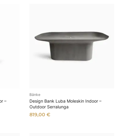
Bänke
EN
AUSFÜHRUNG WÄHLEN
or –
Design Bank Luba Moleskin Indoor –
Outdoor Serralunga
819,00
€