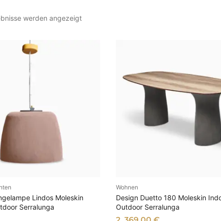
N
gebnisse werden angezeigt
a
c
h
A
k
t
u
a
l
i
t
ä
t
s
o
hten
Wohnen
SFÜHRUNG WÄHLEN
AUSFÜHRUNG WÄHL
r
ängelampe Lindos Moleskin
Design Duetto 180 Moleskin Indo
t
tdoor Serralunga
Outdoor Serralunga
i
2. 369,00
€