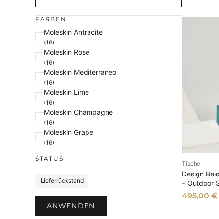
FARBEN
F
Moleskin Antracite
(16)
a
Moleskin Rose
r
(16)
b
Moleskin Mediterraneo
e
(16)
Moleskin Lime
(16)
Moleskin Champagne
(16)
Moleskin Grape
(16)
STATUS
Tische
AU
Design Beis
S
Lieferrückstand
– Outdoor 
t
495,00
€
a
ANWENDEN
t