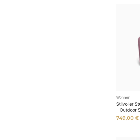
u
s
Wohnen
AU
Stilvoller 
– Outdoor 
749,00
€