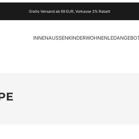
Gratis-Versand ab 69 EUR, Vorkasse 3% Rabatt
INNEN
AUSSEN
KINDER
WOHNEN
LED
ANGEBO
PE