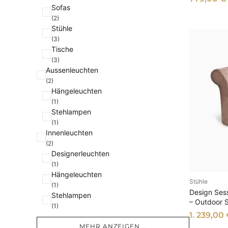
e
Sofas
(2)
Stühle
(3)
Tische
(3)
Aussenleuchten
(2)
Hängeleuchten
(1)
Stehlampen
(1)
Innenleuchten
(2)
Designerleuchten
(1)
Hängeleuchten
Stühle
AU
(1)
Design Sess
Stehlampen
– Outdoor 
(1)
1. 239,00
MEHR ANZEIGEN …