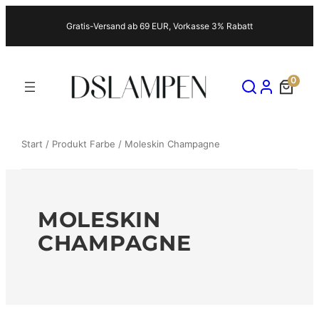
Zum
Gratis-Versand ab 69 EUR, Vorkasse 3% Rabatt
Inhalt
springen
0
Start
/ Produkt Farbe / Moleskin Champagne
MOLESKIN
CHAMPAGNE