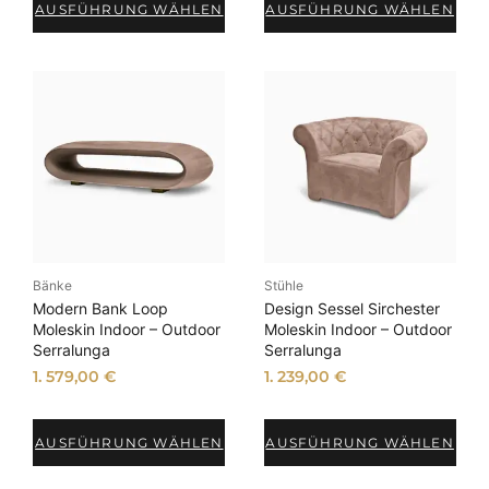
AUSFÜHRUNG WÄHLEN
AUSFÜHRUNG WÄHLEN
e
r
t
Bänke
Stühle
Modern Bank Loop
Design Sessel Sirchester
Moleskin Indoor – Outdoor
Moleskin Indoor – Outdoor
Serralunga
Serralunga
1. 579,00
€
1. 239,00
€
AUSFÜHRUNG WÄHLEN
AUSFÜHRUNG WÄHLEN