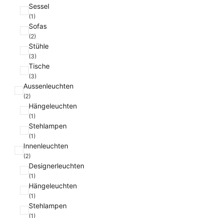
i
Sessel
e
(1)
Sofas
(2)
Stühle
(3)
Tische
(3)
Aussenleuchten
(2)
Hängeleuchten
(1)
Stehlampen
(1)
Innenleuchten
(2)
Designerleuchten
(1)
Hängeleuchten
(1)
Stehlampen
(1)