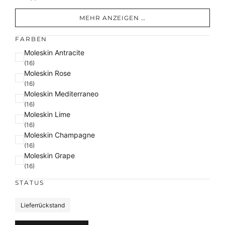
MEHR ANZEIGEN …
FARBEN
F
Moleskin Antracite
a
(16)
Moleskin Rose
r
(16)
b
Moleskin Mediterraneo
e
(16)
Moleskin Lime
(16)
Moleskin Champagne
(16)
Moleskin Grape
(16)
STATUS
S
Lieferrückstand
t
a