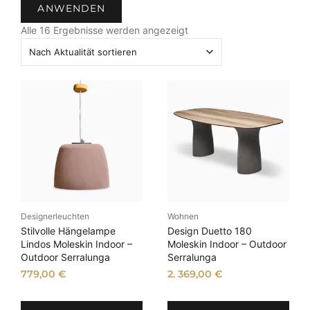
ANWENDEN
t
N
u
Alle 16 Ergebnisse werden angezeigt
a
s
c
h
A
k
t
u
a
l
i
t
ä
Designerleuchten
Wohnen
t
Stilvolle Hängelampe
Design Duetto 180
s
Lindos Moleskin Indoor –
Moleskin Indoor – Outdoor
Outdoor Serralunga
Serralunga
o
r
779,00
€
2. 369,00
€
t
i