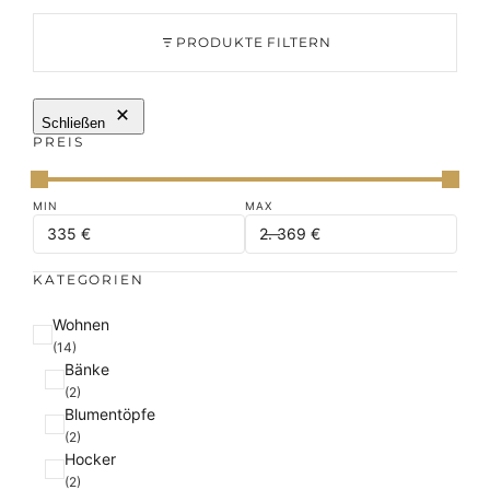
PRODUKTE FILTERN
Schließen
PREIS
KATEGORIEN
K
Wohnen
a
(14)
Bänke
t
(2)
e
Blumentöpfe
g
(2)
o
Hocker
r
(2)