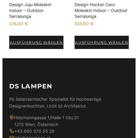
Design Juju Moleskin
Design Hocker Cero
Indoor – Outdoor
Moleskin Indoor – Outdoor
Serralunga
Serralunga
415,00
€
335,00
€
AUSFÜHRUNG WÄHLEN
AUSFÜHRUNG WÄHLEN
DS LAMPEN
Ihr österreichischer Spezialist für hochwertige
Designerleuchten. Licht ist Architektur.
Holzmanngasse 1/Halle 1 Obj.31
1210 Wien, Österreich
+43 660 370 55 26
info@dslampen.at