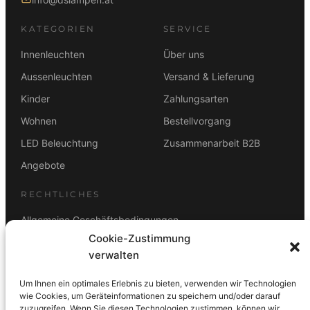
KATEGORIEN
SERVICE
Innenleuchten
Über uns
Aussenleuchten
Versand & Lieferung
Kinder
Zahlungsarten
Wohnen
Bestellvorgang
LED Beleuchtung
Zusammenarbeit B2B
Angebote
RECHTLICHES
Allgemeine Geschäftsbedingungen
Cookie-Zustimmung
Datenschutz
verwalten
Impressum
Um Ihnen ein optimales Erlebnis zu bieten, verwenden wir Technologien
Rücktrittsbelehrung
wie Cookies, um Geräteinformationen zu speichern und/oder darauf
zuzugreifen. Wenn Sie diesen Technologien zustimmen, können wir