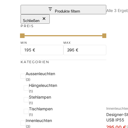
Alle 3 Erg
Produkte filtern
Schließen
PREIS
KATEGORIEN
K
Aussenleuchten
(3)
a
Hängeleuchten
t
(1)
e
Stehlampen
g
(1)
Tischlampen
Innenleuchte
o
AU
Designer-St
(1)
r
USB IP55
Innenleuchten
i
(3)
295,00
€