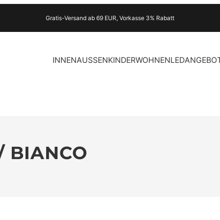
Gratis-Versand ab 69 EUR, Vorkasse 3% Rabatt
INNEN
AUSSEN
KINDER
WOHNEN
LED
ANGEBO
/ BIANCO