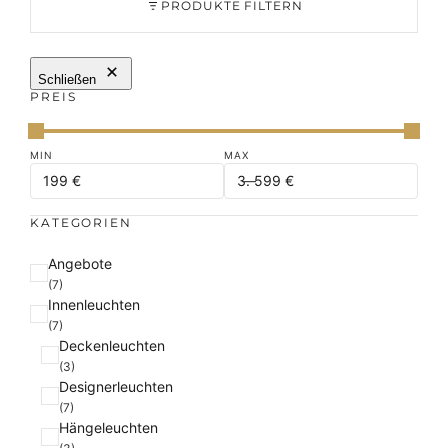
PRODUKTE FILTERN
Schließen
PREIS
KATEGORIEN
K
Angebote
a
(7)
Innenleuchten
t
(7)
e
Deckenleuchten
g
(3)
o
Designerleuchten
r
(7)
i
Hängeleuchten
e