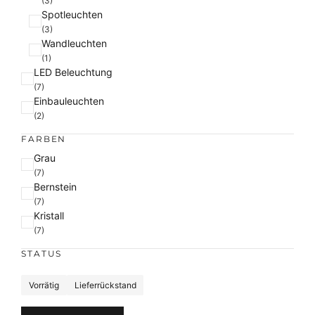
(3)
Spotleuchten
(3)
Wandleuchten
(1)
LED Beleuchtung
(7)
Einbauleuchten
(2)
FARBEN
F
Grau
a
(7)
Bernstein
r
(7)
b
Kristall
e
(7)
STATUS
S
Vorrätig
Lieferrückstand
t
a