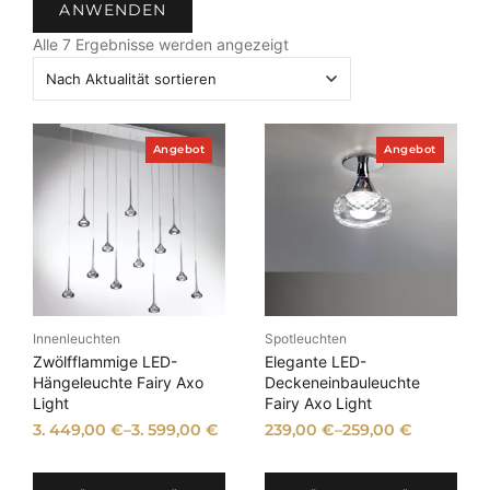
ANWENDEN
t
N
u
Alle 7 Ergebnisse werden angezeigt
a
s
c
h
A
P
P
Angebot
Angebot
k
r
r
o
o
t
d
d
u
u
u
a
k
k
t
t
l
i
i
i
m
m
t
A
A
n
n
ä
Innenleuchten
Spotleuchten
g
g
t
e
e
Zwölfflammige LED-
Elegante LED-
b
b
s
Hängeleuchte Fairy Axo
Deckeneinbauleuchte
o
o
Light
Fairy Axo Light
o
t
t
r
3. 449,00
€
–
3. 599,00
€
239,00
€
–
259,00
€
t
i