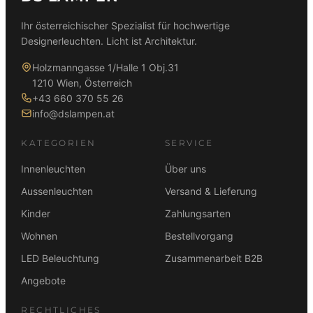
0
c
r
Ihr österreichischer Spezialist für hochwertige
h
e
Designerleuchten. Licht ist Architektur.
€
e
i
r
s
Holzmanngasse 1/Halle 1 Obj.31
P
i
1210 Wien, Österreich
r
s
+43 660 370 55 26
e
t
info@dslampen.at
i
:
s
3
KATEGORIEN
SERVICE
w
8
a
9
Innenleuchten
Über uns
r
,
Aussenleuchten
Versand & Lieferung
:
0
Kinder
Zahlungsarten
4
0
8
Wohnen
Bestellvorgang
9
€
LED Beleuchtung
Zusammenarbeit B2B
,
.
0
Angebote
0
RECHTLICHES