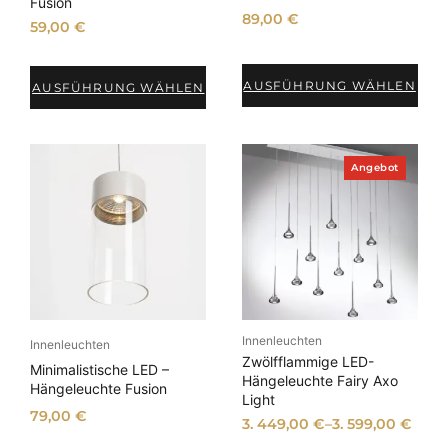
Fusion
o
89,00
€
r
59,00
€
t
i
AUSFÜHRUNG WÄHLEN
AUSFÜHRUNG WÄHLEN
e
r
t
P
Angebot
r
o
d
u
k
t
i
m
A
n
Innenleuchten
g
Innenleuchten
e
Zwölfflammige LED-
Minimalistische LED –
b
Hängeleuchte Fairy Axo
Hängeleuchte Fusion
o
Light
t
79,00
€
3. 449,00
€
–
3. 599,00
€