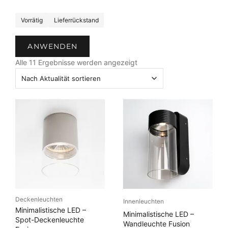
S
Vorrätig
Lieferrückstand
t
a
ANWENDEN
t
N
u
Alle 11 Ergebnisse werden angezeigt
a
s
c
h
A
k
t
u
a
l
i
t
ä
Deckenleuchten
Innenleuchten
t
Minimalistische LED –
Minimalistische LED –
s
Spot-Deckenleuchte
Wandleuchte Fusion