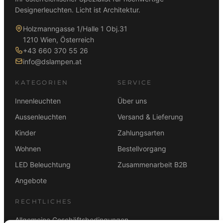
0
0
Designerleuchten. Licht ist Architektur.
€
€
Holzmanngasse 1/Halle 1 Obj.31
1210 Wien, Österreich
+43 660 370 55 26
info@dslampen.at
KATEGORIEN
SERVICE
Innenleuchten
Über uns
Aussenleuchten
Versand & Lieferung
Kinder
Zahlungsarten
Wohnen
Bestellvorgang
LED Beleuchtung
Zusammenarbeit B2B
Angebote
RECHTLICHES
Allgemeine Geschäftsbedingungen