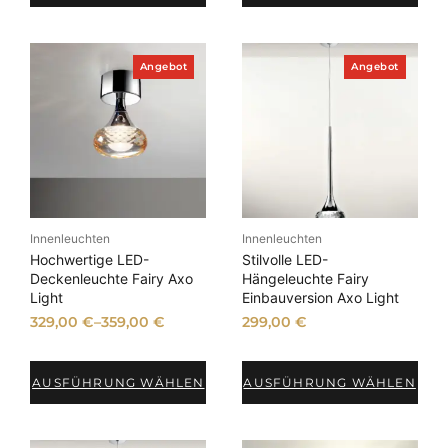
P
P
Angebot
Angebot
r
r
o
o
d
d
u
u
k
k
t
t
i
i
m
m
A
A
n
n
Innenleuchten
Innenleuchten
g
g
e
e
Hochwertige LED-
Stilvolle LED-
b
b
Deckenleuchte Fairy Axo
Hängeleuchte Fairy
o
o
Light
Einbauversion Axo Light
t
t
329,00
€
–
359,00
€
299,00
€
AUSFÜHRUNG WÄHLEN
AUSFÜHRUNG WÄHLEN