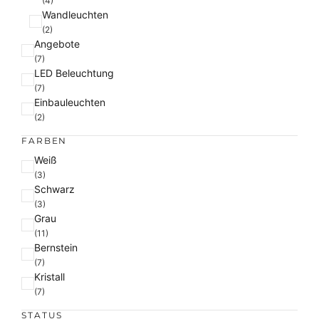
(4)
Wandleuchten
(2)
Angebote
(7)
LED Beleuchtung
(7)
Einbauleuchten
(2)
FARBEN
F
Weiß
a
(3)
Schwarz
r
(3)
b
Grau
e
(11)
Bernstein
(7)
Kristall
(7)
STATUS