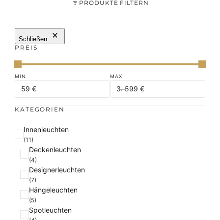
PRODUKTE FILTERN
Schließen
PREIS
KATEGORIEN
K
Innenleuchten
a
(11)
Deckenleuchten
t
(4)
e
Designerleuchten
g
(7)
o
Hängeleuchten
r
(5)
i
Spotleuchten
e